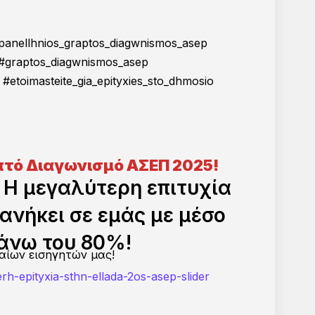
panellhnios_graptos_diagwnismos_asep
 Σχολής Δημόσιας Διοίκησης
graptos_diagwnismos_asep
toimasteite_gia_epityxies_sto_dhmosio
απτό Διαγωνισμό ΑΣΕΠ 2025!
 Η μεγαλύτερη επιτυχία
νήκει σε εμάς με μέσο
άνω του 80%!
αίων εισηγητών μας!