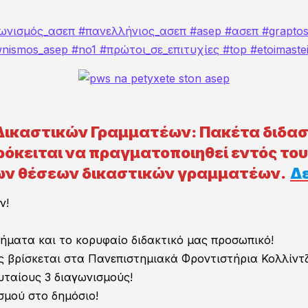
ΡΑΛΑΒΗ ΔΟΚΙΜΑΣΤΙΚΩΝ ΚΩΔΙ
ωνισμός_ασεπ
#πανελλήνιος_ασεπ
#asep
#ασεπ
#grapto
wnismos_asep
#no1
#πρώτοι_σε_επιτυχίες
#top
#etoimastei
κάτω φόρμα εκδήλωσης ενδιαφέροντος, έτσι ώστε να λ
κευμένα) μαθήματα για μία εβδομάδα περίπου, για όποι
τες τις σημειώσεις κ.λ.π.
 Δικαστικών Γραμματέων: Πακέτα διδασ
ιλέξτε ποιον διαγωνισμό θέλετε να παρακολουθήσετε
ρόκειται να πραγματοποιηθεί εντός του
3ος Πανελλήνιος Διαγωνισμός ΑΣΕΠ
νέων θέσεων δικαστικών γραμματέων.
Δε
ΕΣΔΔΑ 33ος Διαγωνισμός
ν!
ΕΣΔΙ 7ος (Δικαστικών Γραμματέων)
Ευρωπαικός Διαγωνισμός EPSO AD-5 2026
ήματα και το κορυφαίο διδακτικό μας προσωπικό!
ΚΑΤΑΤΑΚΤΗΡΙΕΣ ΝΟΜΙΚΗΣ
 βρίσκεται στα Πανεπιστημιακά Φροντιστήρια Κολλίντ
ΚΑΤΑΤΑΚΤΗΡΙΕΣ ΠΑΙΔΑΓΩΓΙΚΟΥ
ταίους 3 διαγωνισμούς!
σμού στο δημόσιο!
ΔΙΠΛΩΜΑΤΙΚΟ ΣΩΜΑ