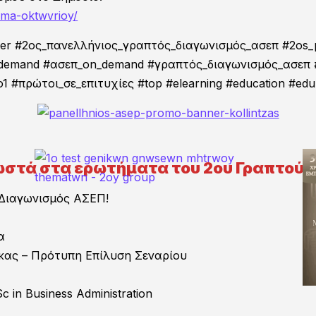
 μέτρησαν τις δυνάμεις τους σ
mhma-oktwvrioy/
κά το Μητρώο Θεμάτων του ΑΣΕΠ
center #2ος_πανελλήνιος_γραπτός_διαγωνισμός_ασεπ #2os_
για διαγωνισμό του Δημοσίου.
demand #ασεπ_on_demand #γραπτός_διαγωνισμός_ασεπ #
πρώτοι_σε_επιτυχίες #top #elearning #education #edu #e
ωστά στα ερωτήματα του 2ου Γραπτού 
 Διαγωνισμός ΑΣΕΠ!
α
κας – Πρότυπη Επίλυση Σεναρίου
in Business Administration