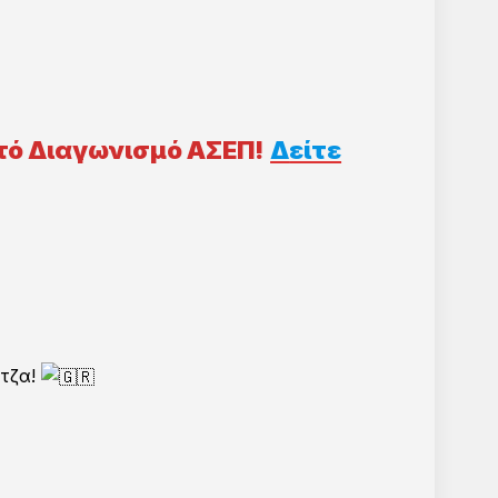
πτό Διαγωνισμό ΑΣΕΠ!
Δ
είτε
ντζα!
νιο Γραπτό Διαγωνισμό ΑΣΕΠ
όσιας Διοίκησης!