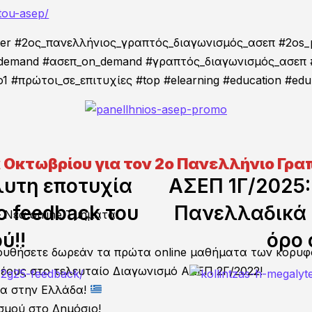
tou-asep/
center #2ος_πανελλήνιος_γραπτός_διαγωνισμός_ασεπ #2os_
ια τον Διαγωνισμό της Εθνικής
demand #ασεπ_on_demand #γραπτός_διαγωνισμός_ασεπ #
πρώτοι_σε_επιτυχίες #top #elearning #education #edu #e
(ΕΣΔΔΑ)!
α Οκτωβρίου για τον 2ο Πανελλήνιο Γρ
λυτη εποτυχία
ΑΣΕΠ 1Γ/2025:
ο feedback του
Πανελλαδικά α
 Νέα online Τμήματα!
ύ!!
όρο 
ουθήσετε δωρεάν τα πρώτα online μαθήματα των κορυφ
τέους στο τελευταίο Διαγωνισμό ΑΣΕΠ 2Γ/2022!
ία στην Ελλάδα!
ισμού στο Δημόσιο!