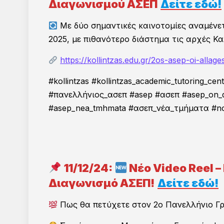
Διαγωνισμού ΑΣΕΠ
Δ
είτε εδώ!
Με δύο σημαντικές καινοτομίες αναμένετ
2025, με πιθανότερο διάστημα τις αρχές Κα
Προετοιμασία για τον 3ο ΑΣΕΠ: Γιατί το «θ
https://kollintzas.edu.gr/2os-asep-oi-allage
ξεκινήσω αργότερα» κοστίζει;
31/07/2026
#kollintzas #kollintzas_academic_tutoring_
#πανελλήνιος_ασεπ #asep #ασεπ #asep_on_
#asep_nea_tmhmata #ασεπ_νέα_τμήματα #no1 #
7ος Διαγωνισμός Δικαστικών Γραμματέων:
Πακέτα διδασκαλίας μαθημάτων Α’ & Β’
Σταδίου!
11/12/24:
Νέο Video Reel –
09/07/2026
Διαγωνισμό ΑΣΕΠ!
Δείτε εδώ!
Πως θα πετύχετε στον 2ο Πανελλήνιο Γ