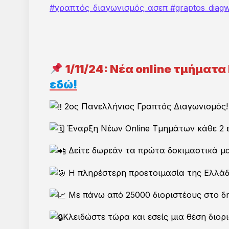
#γραπτός_διαγωνισμός_ασεπ
#graptos_diag
(
ΜΗ
Π
ρ
ο
α
Ό
ι
ρ
1/11/24: Νέα online τμήματ
ρ
ο
ε
εδώ!
ι
τ
Χ
ι
2ος Πανελλήνιος Γραπτός Διαγωνισμός!
ρ
κ
ή
ό
σ
Έναρξη Νέων Online Τμημάτων κάθε 2 
)
η
Ο
ς
Δείτε δωρεάν τα πρώτα δοκιμαστικά μα
Ν
*
Ο
Η πληρέστερη προετοιμασία της Ελλάδ
Μ
Α
Ξεκινήστε άμεσα τη προετο
Με πάνω από 25000 διοριστέους στο δη
και τον 33ο Δια
Κλειδώστε τώρα και εσείς μια θέση διορ