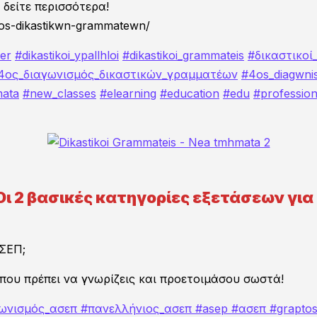
δείτε περισσότερα!
Γραπτές Εξετάσεις Προϊσταμένων
smos-dikastikwn-grammatewn/
πληρώστε τα παρακάτω στοιχεία για να λάβετε δοκιμαστικούς κωδικ
 να δείτε τα πρώτα δοκιμαστικά μαθήματα!
ter
#dikastikoi_ypallhloi
#dikastikoi_grammateis
#δικαστικοί
ΩΝΥΜΟ
*
4ος_διαγωνισμός_δικαστικών_γραμματέων
#4os_diagwni
ata
#new_classes
#elearning
#education
#edu
#professio
αραίτητοι οι ΕΛΛΗΝΙΚΟΙ ΚΕΦΑΛΑΙΟΙ χαρακτήρες)
ΝΟΜΑ
*
 Οι 2 βασικές κατηγορίες εξετάσεων γι
αραίτητοι οι ΕΛΛΗΝΙΚΟΙ ΚΕΦΑΛΑΙΟΙ χαρακτήρες)
AIL
*
ΑΣΕΠ;
 που πρέπει να γνωρίζεις και προετοιμάσου σωστά!
ΛΕΦΩΝΟ ΕΠΙΚΟΙΝΩΝΙΑΣ
*
ωνισμός_ασεπ
#πανελλήνιος_ασεπ
#asep
#ασεπ
#grapto