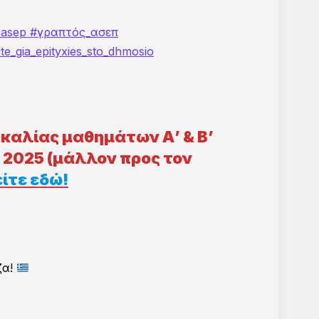
ΚΩΝ
sasep
#γραπτός_ασεπ
te_gia_epityxies_sto_dhmosio
άβετε άμεσα δοκιμαστικούς κωδικούς πρόσβασης
ον διαγωνισμό επιθυμείτε. Έτσι, θα έχετε μια
καλίας μαθημάτων Α’ & Β’
!
*
 2025 (μάλλον προς τον
ίτε εδώ
!
ζα!