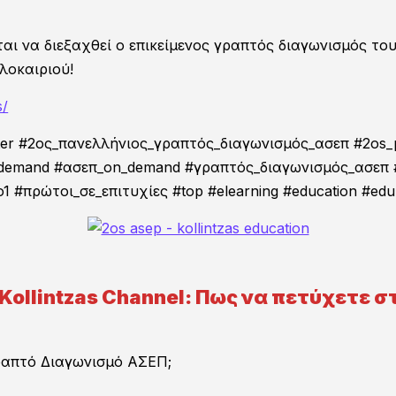
αι να διεξαχθεί ο επικείμενος γραπτός διαγωνισμός το
32ος Διαγωνισμός ΕΣΔΔΑ: Τεθέντα Θέματα
λοκαιριού!
α
2026!
s/
14/07/2026
center #2ος_πανελλήνιος_γραπτός_διαγωνισμός_ασεπ #2os_
demand #ασεπ_on_demand #γραπτός_διαγωνισμός_ασεπ #
πρώτοι_σε_επιτυχίες #top #elearning #education #edu #e
6ος Διαγωνισμός Δικαστικών Γραμματέων:
Τεθέντα Θέματα 2026 ΠΕ-ΤΕ-ΔΕ!
06/07/2026
 Kollintzas Channel: Πως να πετύχετε 
ραπτό Διαγωνισμό ΑΣΕΠ;