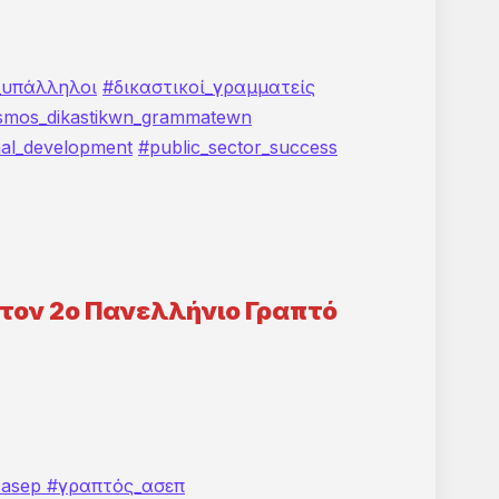
ούς
_υπάλληλοι
#δικαστικοί_γραμματείς
smos_dikastikwn_grammatewn
nal_development
#public_sector_success
α τον 2ο Πανελλήνιο Γραπτό
sasep
#γραπτός_ασεπ