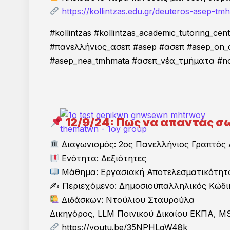
Πάνω από 25.000 υποψήφιοι
https://kollintzas.edu.gr/deuteros-asep-t
exam -με βάση αποκλειστι
#kollintzas #kollintzas_academic_tutoring_
#πανελλήνιος_ασεπ #asep #ασεπ #asep_on_
#asep_nea_tmhmata #ασεπ_νέα_τμήματα #no1 #
12/9/24: Πως να απαντάς σ
Διαγωνισμός: 2ος Πανελλήνιος Γραπτός
Ενότητα: Δεξιότητες
Μάθημα: Εργασιακή Αποτελεσματικότητ
✍️ Περιεχόμενο: Δημοσιοϋπαλληλικός Κώδι
Διδάσκων: Ντούλιου Σταυρούλα
Δικηγόρος, LLM Ποινικού Δικαίου ΕΚΠΑ, MSc 
https://youtu.be/35NPHLgW48k