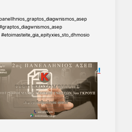
το μεγαλύτερο digital mock
- που έχει οργανωθεί ποτέ
panellhnios_graptos_diagwnismos_asep
graptos_diagwnismos_asep
toimasteite_gia_epityxies_sto_dhmosio
Διαγωνισμού ΑΣΕΠ!
Δείτ
ε εδώ!