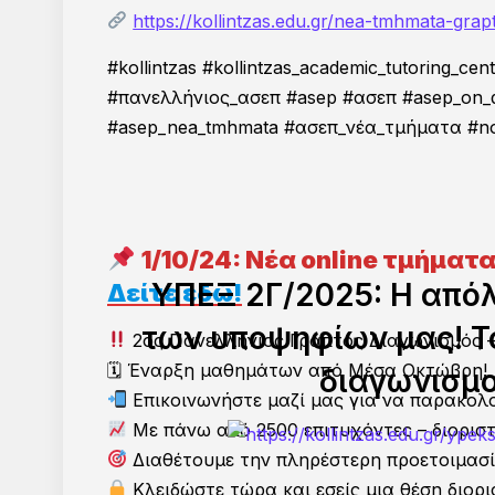
https://kollintzas.edu.gr/nea-tmhmata-grap
#kollintzas #kollintzas_academic_tutoring_
Η Συνταγή της Επιτυχίας γ
#πανελλήνιος_ασεπ #asep #ασεπ #asep_on_
#asep_nea_tmhmata #ασεπ_νέα_τμήματα #no1 #
1/10/24: Νέα online τμήματ
ΥΠΕΞ 2Γ/2025: Η από
Δ
είτε εδώ!
των υποψηφίων μας! Τ
2ος Πανελλήνιος Γραπτός Διαγωνισμός –
🗓 Έναρξη μαθημάτων από Μέσα Οκτώβρη!
διαγωνισμο
Επικοινωνήστε μαζί μας για να παρακολ
Με πάνω από 2500 επιτυχόντες – διορισ
Διαθέτουμε την πληρέστερη προετοιμασ
Κλειδώστε τώρα και εσείς μια θέση διορ