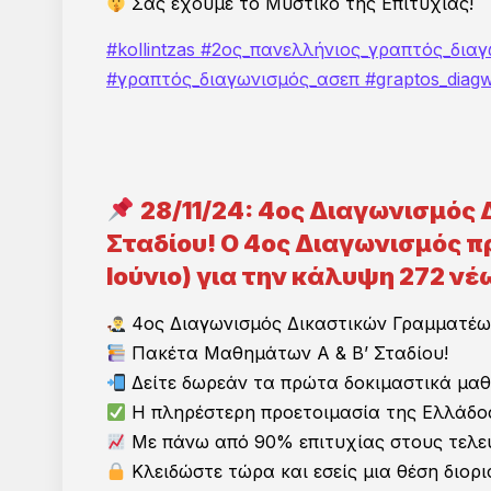
ΠΑ
Σας έχουμε το Μυστικό της Επιτυχίας!
#kollintzas
#2ος_πανελλήνιος_γραπτός_διαγ
#γραπτός_διαγωνισμός_ασεπ
#graptos_diag
Έχετε τη δυνατότητα να συμπληρώσετε τη παρα
και να παρακολουθήσετε τα πρώτα δωρεάν (αποθη
εικόνα για το επίπεδο διδασκαλίας, τους διδάσκον
28/11/24: 4ος Διαγωνισμός
Επ
Σταδίου! Ο 4ος Διαγωνισμός π
Ιούνιο) για την κάλυψη 272 
4ος Διαγωνισμός Δικαστικών Γραμματέω
Πακέτα Μαθημάτων Α & Β’ Σταδίου!
Δείτε δωρεάν τα πρώτα δοκιμαστικά μαθ
Η πληρέστερη προετοιμασία της Ελλάδος
Με πάνω από 90% επιτυχίας στους τελευ
Κλειδώστε τώρα και εσείς μια θέση διορι