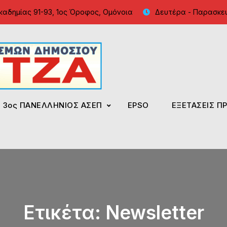
καδημίας 91-93, 1ος Όροφος, Ομόνοια
Δευτέρα - Παρασκευή
Φροντιστήρια Κολλίντζ
ΕΣΔΔΑ – ΑΣΕΠ – ΑΑΔΕ – ΕΣ
3ος ΠΑΝΕΛΛΗΝΙΟΣ ΑΣΕΠ
EPSO
ΕΞΕΤΑΣΕΙΣ Π
Ετικέτα:
Newsletter