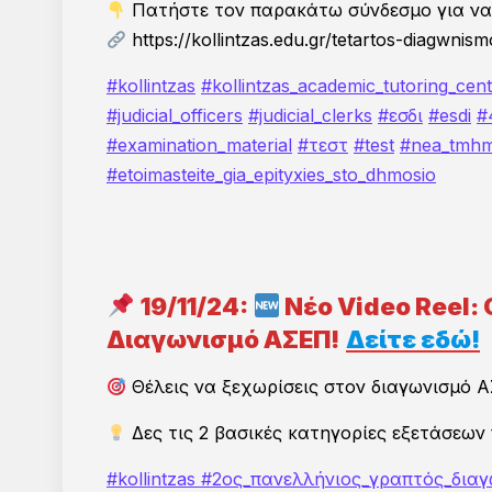
Πατήστε τον παρακάτω σύνδεσμο για να 
https://kollintzas.edu.gr/tetartos-diagwni
Συμ
για
#kollintzas
#kollintzas_academic_tutoring_cen
ΕΠ
#judicial_officers
#judicial_clerks
#εσδι
#esdi
#
#examination_material
#τεστ
#test
#nea_tmhm
#etoimasteite_gia_epityxies_sto_dhmosio
(Απ
Ο
19/11/24:
Νέο Video Reel:
(Απ
Διαγωνισμό ΑΣΕΠ!
Δείτε εδώ
!
EM
Θέλεις να ξεχωρίσεις στον διαγωνισμό 
Ό
Δες τις 2 βασικές κατηγορίες εξετάσεων
ΤΗ
ρ
ο
#kollintzas
#2ος_πανελλήνιος_γραπτός_διαγ
ι