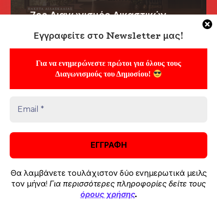
7ος Διαγωνισμός Δικαστικών
Γραμματέων: Πακέτα
Εγγραφείτε στο Newsletter μας!
διδασκαλίας μαθημάτων Α’ & Β’
Σταδίου!
Για να ενημερώνεστε πρώτοι για όλους τους
Διαγωνισμούς του Δημοσίου!
Ευρωπαϊκός Διαγωνισμός EPSO
AD-5: Πακέτα διδασκαλίας
Θα λαμβάνετε τουλάχιστον δύο ενημερωτικά μειλς
μαθημάτων!
τον μήνα!
Για περισσότερες πληροφορίες δείτε τους
όρους χρήσης
.