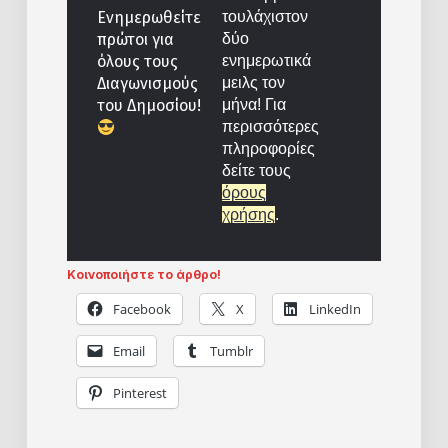
τουλάχιστον
Ενημερωθείτε
δύο
πρώτοι για
ενημερωτικά
όλους τους
μειλς τον
Διαγωνισμούς
μήνα! Για
του Δημοσίου!
περισσότερες
πληροφορίες
δείτε τους
όρους
χρήσης
.
Κοινοποιήστε το άρθρο!
Facebook
X
LinkedIn
Email
Tumblr
Pinterest