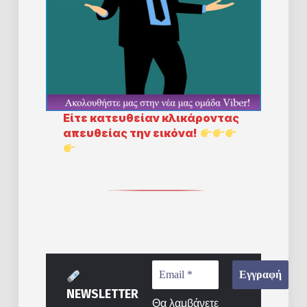
Eίτε κατευθείαν κλικάροντας
απευθείας την εικόνα!
NEWSLETTER
Θα λαμβάνετε