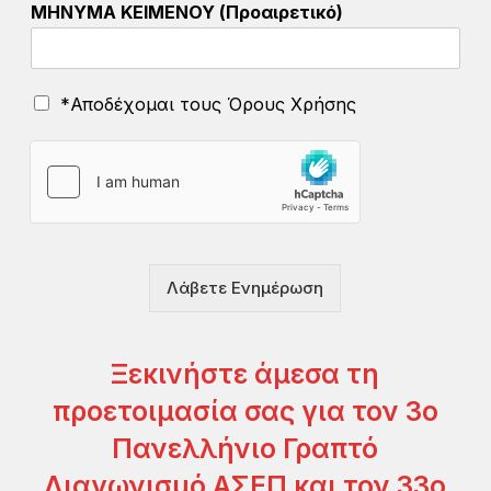
ΜΗΝΥΜΑ ΚΕΙΜΕΝΟΥ (Προαιρετικό)
Ό
*Αποδέχομαι τους Όρους Χρήσης
ρ
ο
ι
Χ
ρ
ή
σ
η
Λάβετε Ενημέρωση
ς
*
Ξεκινήστε άμεσα τη
προετοιμασία σας για τον 3ο
Πανελλήνιο Γραπτό
Διαγωνισμό ΑΣΕΠ και τον 33ο