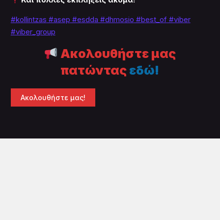
#kollintzas
#asep
#esdda #dhmosio
#best_of
#viber
#viber_group
Ακολουθήστε μας
πατώντας
εδώ!
Ακολουθήστε μας!