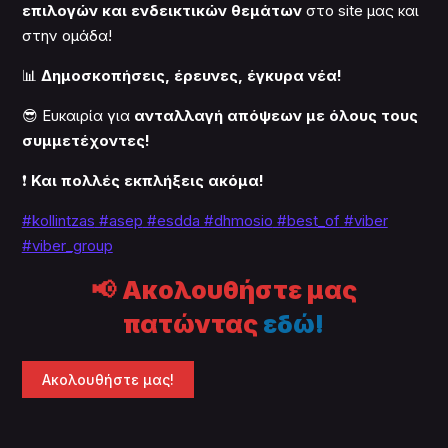
επιλογών και ενδεικτικών θεμάτων
στο site μας και
στην ομάδα!
📊
Δημοσκοπήσεις, έρευνες, έγκυρα νέα!
😎 Ευκαιρία για
ανταλλαγή απόψεων με όλους τους
συμμετέχοντες!
❗
Και πολλές εκπλήξεις ακόμα!
#kollintzas
#asep
#esdda #dhmosio
#best_of
#viber
#viber_group
📢
Ακολουθήστε μας
πατώντας
εδώ!
Ακολουθήστε μας!