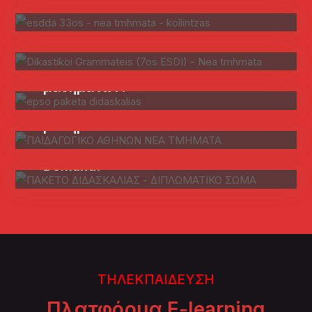
Σταδίου!
Γραμματέων: Πακέτα
διδασκαλίας μαθημάτων Α’ & Β’
Σταδίου!
Ευρωπαϊκός Διαγωνισμός EPSO
AD-5: Πακέτα διδασκαλίας
μαθημάτων!
Κατατακτήριες Παιδαγωγικό
Αθηνών: Πακέτα Διδασκαλίας
μαθημάτων On Demand!
Διπλωματικό Σώμα: Πακέτα
διδασκαλίας μαθημάτων On
Demand!
ΤΗΛΕΚΠΑΙΔΕΥΣΗ
Πλατφόρμα E-learning