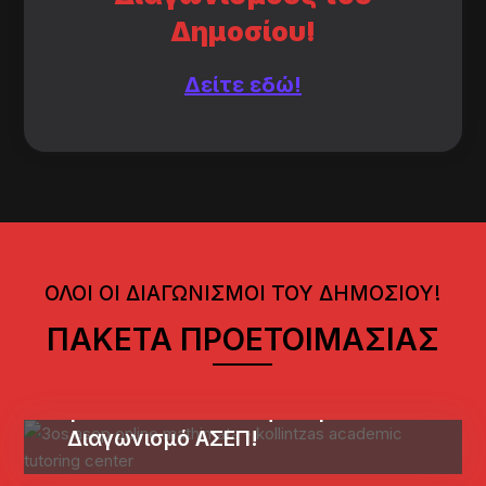
Δημοσίου!
Δείτε εδώ!
ΟΛΟΙ ΟΙ ΔΙΑΓΩΝΙΣΜΟΙ ΤΟΥ ΔΗΜΟΣΙΟΥ!
ΠΑΚΕΤΑ ΠΡΟΕΤΟΙΜΑΣΙΑΣ
Έναρξη νέων online τμημάτων
για τον 3ο Πανελλήνιο Γραπτό
Διαγωνισμό ΑΣΕΠ!
ΕΣΔΔΑ 33ος: Πακέτα
Διδασκαλίας Μαθημάτων Α’
7ος Διαγωνισμός Δικαστικών