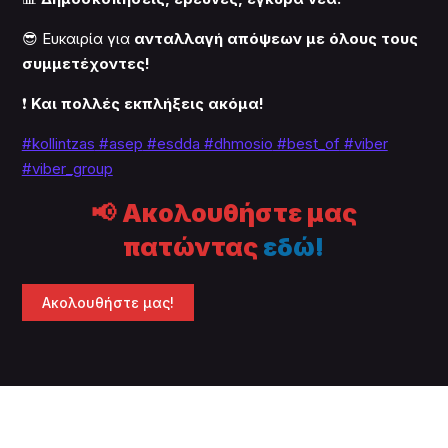
😎 Ευκαιρία για
ανταλλαγή απόψεων με όλους τους
συμμετέχοντες!
❗
Και πολλές εκπλήξεις ακόμα!
#kollintzas
#asep
#esdda #dhmosio
#best_of
#viber
#viber_group
📢
Ακολουθήστε μας
πατώντας
εδώ!
Ακολουθήστε μας!