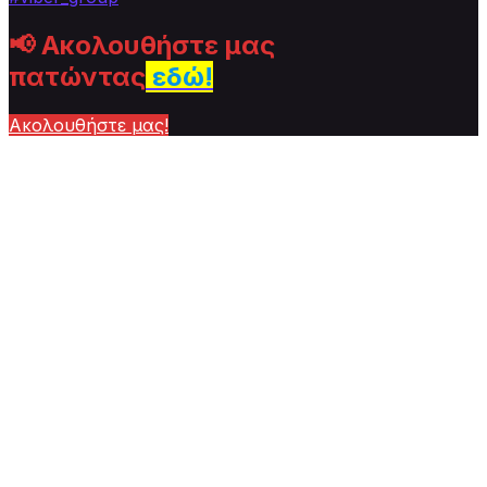
📢
Ακολουθήστε μας
πατώντας
εδώ!
Ακολουθήστε μας!