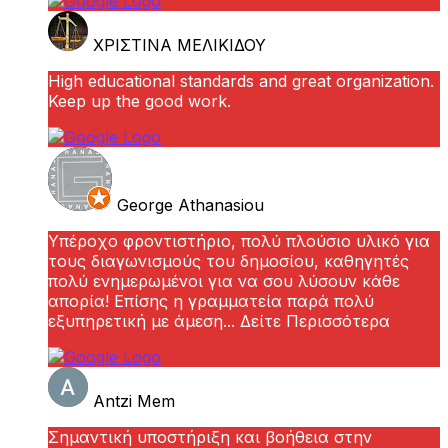
ΧΡΙΣΤΙΝΑ ΜΕΛΙΚΙΔΟΥ
High educational standards and great organization.
Keep up the good work.
George Athanasiou
Υπέροχο φροντιστήριο, πολύ πλούσιο υλικό για
τους διαγωνισμούς του δημοσίου, καθηγητές
πολύ ενημερωμένοι για να σου λύσουν κάθε
απορία! Επίσης η γραμματεία παρά πολύ
εξυπηρετική με άμεση
... Δείτε Περισσότερα
Antzi Mem
Σημαντική υποστήριξη και βοήθεια στην