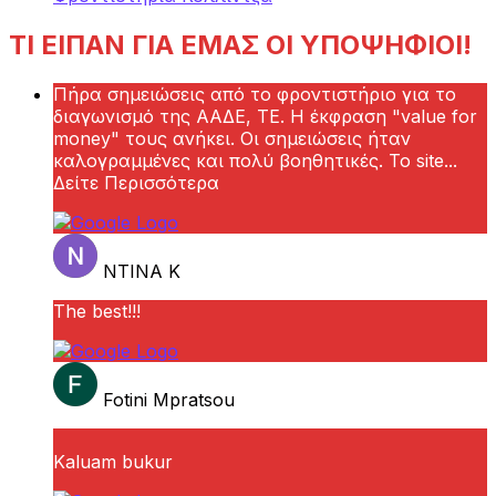
ΤΙ ΕΙΠΑΝ ΓΙΑ ΕΜΑΣ ΟΙ ΥΠΟΨΗΦΙΟΙ!
Πήρα σημειώσεις από το φροντιστήριο για το
διαγωνισμό της ΑΑΔΕ, ΤΕ. Η έκφραση "value for
money" τους ανήκει. Οι σημειώσεις ήταν
καλογραμμένες και πολύ βοηθητικές. Το site
...
Δείτε Περισσότερα
ΝΤΙΝΑ Κ
The best!!!
Fotini Mpratsou
Kaluam bukur