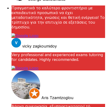
Πραγματικά το καλύτερο φροντιστήριο με
εκπαιδευτικό προσωπικό να έχει
μεταδοτικότητα, γνώσεις και θετική ενέργεια! Το
τρίπτυχο για την επιτυχία σε εξετάσεις του
δημοσίου.
vicky zagkoumidoy
Very professional and experienced exams tutoring
for candidates. Highly recommended.
Aris Tzamtzoglou
Άψογη συνεργασία, εξυπηρετικοτατοι! τό