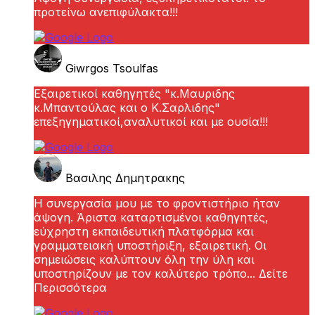
προτείνω ανεπιφύλακτα!!!
Giwrgos Tsoulfas
Εξαιρετικοί καθηγητές "κ.Μαυριδης
κ.Μπαντούλας και ο Κ.Σαρλιδης"
επεξηγηματικοί,αναλυτικοί και με ουσία!!!
Βασιλης Δημητρακης
Η συνεργασία μου με το φροντιστήριο ήταν
άψογη. Άριστα καταρτισμένοι καθηγητές,
εύχρηστη εκπαιδευτική πλατφόρμα και
γραμματειακή υποστήριξη, εξαιρετική. Οι
σημειώσεις καλύπτουν όλη την ύλη και
υποστηρίζουν με τον καλύτερο τρόπο
... Δείτε
Περισσότερα