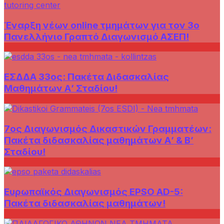
Έναρξη νέων online τμημάτων για τον 3ο
Πανελλήνιο Γραπτό Διαγωνισμό ΑΣΕΠ!
ΕΣΔΔΑ 33ος: Πακέτα Διδασκαλίας
Μαθημάτων Α’ Σταδίου!
7ος Διαγωνισμός Δικαστικών Γραμματέων:
Πακέτα διδασκαλίας μαθημάτων Α’ & Β’
Σταδίου!
Ευρωπαϊκός Διαγωνισμός EPSO AD-5:
Πακέτα διδασκαλίας μαθημάτων!