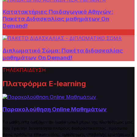
Κατατακτήριες Παιδαγωγικό Αθηνών:
Πακέτα Διδασκαλίας μαθημάτων On
Demand!
Διπλωματικό Σώμα: Πακέτα διδασκαλίας
μαθημάτων On Demand!
ΤΗΛΕΚΠΑΙΔΕΥΣΗ
Πλατφόρμα E-learning
Παρακολούθηση Online Μαθημάτων
Tα μαθήματα διεξάγονται διαδικτυακά μέσω της πλατφόρμας μας,
που έχει την δυνατότητα πλήρους
δ
ιαδραστικότητας, πρόσωπο
προς πρόσωπο επικοινωνίας, αμφίδρομης υποβολής ερωτήσεων &