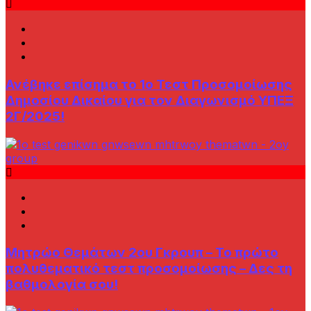
Ανέβηκε επίσημα το 1ο Τεστ Προσομοίωσης
Δημοσίου Δικαίου για τον Διαγωνισμό ΥΠΕΞ
2Γ/2025!
Μητρώο Θεμάτων 2ου Γκρουπ – Το πρώτο
πολυθεματικό τεστ προσομοίωσης – Δες τη
βαθμολογία σου!