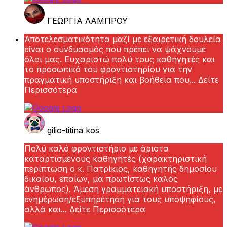
ΓΕΩΡΓΙΑ ΛΑΜΠΡΟΥ
Αποτελεσματικότητα μαζί με εξαιρετική δουλεία
είναι ο συνδυασμός που πρέπει να ψάχνουμε
όλοι μας. Ευχαριστώ πολύ τους καθηγητές και
το προσωπικό του φροντιστηρίου για την
πραγματική υποστήριξη και βοήθεια που
... Δείτε
Περισσότερα
gilio-titina kos
Πολύ καλό φροντιστήριο με άριστα
καταρτισμένους καθηγητές (χαρακτηριστική
περίπτωση ο κ. Πατρίκιος, καθηγητής δημοσίου
δικαίου, επαΐων, μα πρωτίστως καλός
άνθρωπος). Άμεση γραμματειακή υποστήριξη, με
ενημέρωση/εξυπηρέτηση για τους υποψηφίους,
αλλά και
... Δείτε Περισσότερα