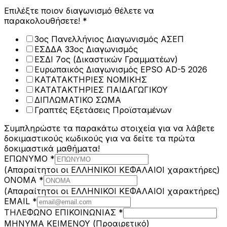
Επιλέξτε ποιον διαγωνισμό θέλετε να
παρακολουθήσετε!
*
3ος Πανελλήνιος Διαγωνισμός ΑΣΕΠ
ΕΣΔΔΑ 33ος Διαγωνισμός
ΕΣΔΙ 7ος (Δικαστικών Γραμματέων)
Ευρωπαικός Διαγωνισμός EPSO AD-5 2026
ΚΑΤΑΤΑΚΤΗΡΙΕΣ ΝΟΜΙΚΗΣ
ΚΑΤΑΤΑΚΤΗΡΙΕΣ ΠΑΙΔΑΓΩΓΙΚΟΥ
ΔΙΠΛΩΜΑΤΙΚΟ ΣΩΜΑ
Γραπτές Εξετάσεις Προϊσταμένων
Συμπληρώστε τα παρακάτω στοιχεία για να λάβετε
δοκιμαστικούς κωδικούς για να δείτε τα πρώτα
δοκιμαστικά μαθήματα!
ΕΠΩΝΥΜΟ
*
(Απαραίτητοι οι ΕΛΛΗΝΙΚΟΙ ΚΕΦΑΛΑΙΟΙ χαρακτήρες)
ΟΝΟΜΑ
*
(Απαραίτητοι οι ΕΛΛΗΝΙΚΟΙ ΚΕΦΑΛΑΙΟΙ χαρακτήρες)
EMAIL
*
να
ΤΗΛΕΦΩΝΟ ΕΠΙΚΟΙΝΩΝΙΑΣ
*
θέλετε
ΜΗΝΥΜΑ ΚΕΙΜΕΝΟΥ (Προαιρετικό)