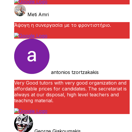
Meti Amri
Άψογη η συνεργασία με το φροντιστήριο.
antonios tzortzakakis
Very Good tutors with very good organization and
affordable prices for candidates. The secretariat is
always at our disposal, high level teachers and
teaching material.
George Giakoumakis