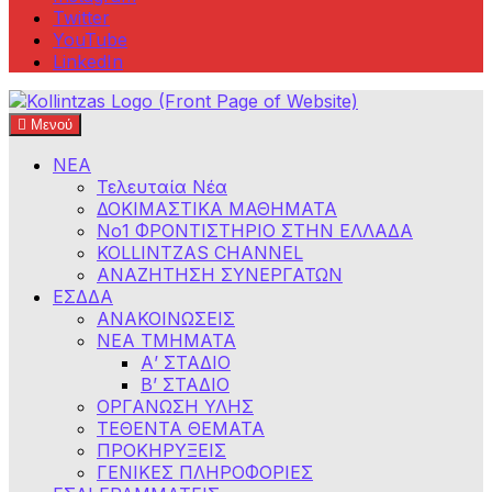
Twitter
YouTube
LinkedIn
Μενού
Φροντιστήρια Κολλίντζα – Διαγωνισμοί Δημοσίου
ΕΣΔΔΑ – ΑΣΕΠ – ΑΑΔΕ – ΕΣΔΙ – ΥΠΕΞ
ΝΕΑ
Τελευταία Νέα
ΔΟΚΙΜΑΣΤΙΚΑ ΜΑΘΗΜΑΤΑ
Νο1 ΦΡΟΝΤΙΣΤΗΡΙΟ ΣΤΗΝ ΕΛΛΑΔΑ
KOLLINTZAS CHANNEL
ΑΝΑΖΗΤΗΣΗ ΣΥΝΕΡΓΑΤΩΝ
ΕΣΔΔΑ
ΑΝΑΚΟΙΝΩΣΕΙΣ
ΝΕΑ ΤΜΗΜΑΤΑ
Α’ ΣΤΑΔΙΟ
Β’ ΣΤΑΔΙΟ
ΟΡΓΑΝΩΣΗ ΥΛΗΣ
ΤΕΘΕΝΤΑ ΘΕΜΑΤΑ
ΠΡΟΚΗΡΥΞΕΙΣ
ΓΕΝΙΚΕΣ ΠΛΗΡΟΦΟΡΙΕΣ