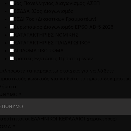
ΗΝΥΜΑ
3ος Πανελλήνιος Διαγωνισμός ΑΣΕΠ
ΕΣΔΔΑ 33ος Διαγωνισμός
ΕΣΔΙ 7ος (Δικαστικών Γραμματέων)
Ευρωπαικός Διαγωνισμός EPSO AD-5 2026
ΚΑΤΑΤΑΚΤΗΡΙΕΣ ΝΟΜΙΚΗΣ
ΚΑΤΑΤΑΚΤΗΡΙΕΣ ΠΑΙΔΑΓΩΓΙΚΟΥ
ΔΙΠΛΩΜΑΤΙΚΟ ΣΩΜΑ
Γραπτές Εξετάσεις Προϊσταμένων
μπληρώστε τα παρακάτω στοιχεία για να λάβετε
ιμαστικούς κωδικούς για να δείτε τα πρώτα δοκιμαστικ
θήματα!
ΩΝΥΜΟ
*
παραίτητοι οι ΕΛΛΗΝΙΚΟΙ ΚΕΦΑΛΑΙΟΙ χαρακτήρες)
ΝΟΜΑ
*