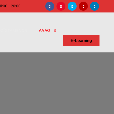
Facebook
Instagram
Twitter
YouTube
LinkedIn
1:00 - 20:00
ΡΟΪΣΤΑΜΕΝΩΝ
ΑΛΛΟΙ
Search
E-Learning