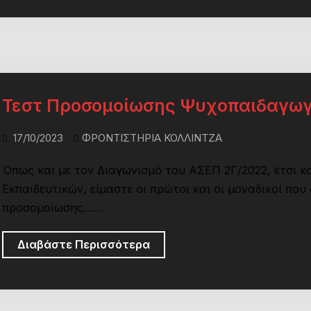
Γενικής
Διδακτικής
–
ΑΣΕΠ
Εκπαιδευτικών!
Τεστ Προσομοίωσης Ψυχοπαιδαγωγ
17/10/2023
ΦΡΟΝΤΙΣΤΗΡΙΑ ΚΟΛΛΙΝΤΖΑ
Όπως και με τον Διαγωνισμό του ΑΣΕΠ 2Γ/2022, έτσι κ
Εκπαιδευτικών, είμαστε οι πρώτοι και οι μοναδικοί που
προσομοίωσης……
Τεστ
Διαβάστε Περισσότερα
Προσομοίωσης
Ψυχοπαιδαγωγικών
–