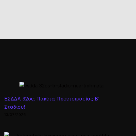
ΕΣΔΔΑ 32ος: Πακέτα Προετοιμασίας Β’
Σταδίου!
13/07/2026