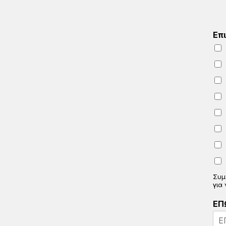
Επ
Συμ
για
ΕΠ