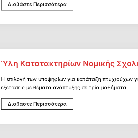
Κατατακτήριες:
Διαβάστε Περισσότερα
Μέχρι
τις
15
Νοεμβρίου
προθεσμία
για
Ύλη Κατατακτηρίων Νομικής Σχολ
αίτηση
και
δικαιολογητικά
Η επιλογή των υποψηφίων για κατάταξη πτυχιούχων γί
αποφοίτων
εξετάσεις με θέματα ανάπτυξης σε τρία μαθήματα.…
Ι.Ε.Κ.,
Ύλη
Διαβάστε Περισσότερα
και
Κατατακτηρίων
Μεταλυκειακού!
Νομικής
Σχολής
Αθηνών