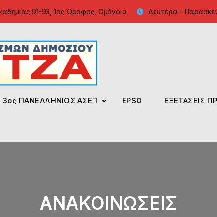
καδημίας 91-93, 1ος Όροφος, Ομόνοια
Δευτέρα - Παρασκευή
Φροντιστήρια Κολλίντζ
ΕΣΔΔΑ – ΑΣΕΠ – ΑΑΔΕ – ΕΣ
3ος ΠΑΝΕΛΛΗΝΙΟΣ ΑΣΕΠ
EPSO
ΕΞΕΤΑΣΕΙΣ Π
ΑΝΑΚΟΙΝΩΣΕΙΣ