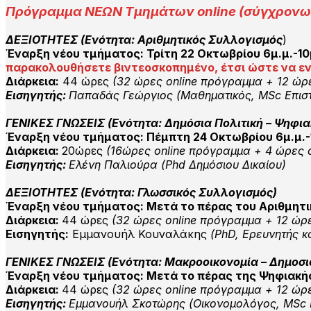
Πρόγραμμα ΝΕΩΝ Τμημάτων online (σύγχρονων
ΔΕΞΙΟΤΗΤΕΣ (Ενότητα: Αριθμητικός Συλλογισμός
)
Έναρξη νέου τμήματος: Τρίτη 22 Οκτωβρίου 6μ.μ.-10μ.
παρακολουθήσετε βιντεοσκοπημένο, έτσι ώστε να εντ
Διάρκεια:
44 ώρες
(32 ώρες online πρόγραμμα +
12 ώρ
Εισηγητής:
Παπαδάς Γεώργιος (Μαθηματικός, MSc Επι
ΓΕΝΙΚΕΣ ΓΝΩΣΕΙΣ
(Ενότητα: Δημόσια Πολιτική – Ψηφι
Έναρξη νέου τμήματος: Πέμπτη 24 Οκτωβρίου 6μ.μ.-10
Διάρκεια:
20ώρες
(16ώρες online πρόγραμμα +
4 ώρες 
Εισηγητής:
Ελένη Παλιούρα (Phd Δημόσιου Δικαίου)
ΔΕΞΙΟΤΗΤΕΣ (Ενότητα: Γλωσσικός Συλλογισμός)
Έναρξη νέου τμήματος: Μετά το πέρας του Αριθμητ
Διάρκεια:
44 ώρες
(32 ώρες online πρόγραμμα +
12 ώρ
Εισηγητής:
Εμμανουήλ Κουναλάκης
(PhD, Ερευνητής κ
ΓΕΝΙΚΕΣ ΓΝΩΣΕΙΣ
(Ενότητα: Μακροοικονομία – Δημοσι
Έναρξη νέου τμήματος: Μετά το πέρας της Ψηφιακή
Διάρκεια:
44 ώρες
(32 ώρες online πρόγραμμα +
12 ώρ
Εισηγητής:
Εμμανουήλ Σκοτώρης (Οικονομολόγος, ΜSc Π