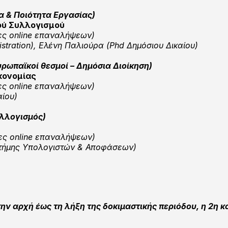
α & Ποιότητα Εργασίας
)
ού Συλλογισμού
ες online επαναλήψεων)
stration), Ελένη Παλιούρα (Phd Δημόσιου Δικαίου)
υρωπαϊκοί θεσμοί – Δημόσια Διοίκηση)
κονομίας
ες online επαναλήψεων)
ίου)
λλογισμός)
ες online επαναλήψεων)
στήμης Υπολογιστών & Αποφάσεων)
την αρχή έως τη λήξη της δοκιμαστικής περιόδου, η 2η κα