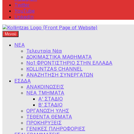
Twitter
YouTube
LinkedIn
Μενού
Φροντιστήρια Κολλίντζα – Διαγωνισμοί Δημοσίου
ΕΣΔΔΑ – ΑΣΕΠ – ΑΑΔΕ – ΕΣΔΙ – ΥΠΕΞ
ΝΕΑ
Τελευταία Νέα
ΔΟΚΙΜΑΣΤΙΚΑ ΜΑΘΗΜΑΤΑ
Νο1 ΦΡΟΝΤΙΣΤΗΡΙΟ ΣΤΗΝ ΕΛΛΑΔΑ
KOLLINTZAS CHANNEL
ΑΝΑΖΗΤΗΣΗ ΣΥΝΕΡΓΑΤΩΝ
ΕΣΔΔΑ
ΑΝΑΚΟΙΝΩΣΕΙΣ
ΝΕΑ ΤΜΗΜΑΤΑ
Α’ ΣΤΑΔΙΟ
Β’ ΣΤΑΔΙΟ
ΟΡΓΑΝΩΣΗ ΥΛΗΣ
ΤΕΘΕΝΤΑ ΘΕΜΑΤΑ
ΠΡΟΚΗΡΥΞΕΙΣ
ΓΕΝΙΚΕΣ ΠΛΗΡΟΦΟΡΙΕΣ