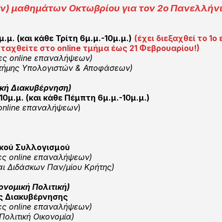
) μαθημάτων Οκτωβρίου για τον 2ο Πανελλήνι
μ. (και κάθε Τρίτη 6μ.μ.-10μ.μ.)
(έχει διεξαχθεί το 1
αχθείτε στο online τμήμα έως 21 Φεβρουαρίου!)
ες online επαναλήψεων)
στήμης Υπολογιστών & Αποφάσεων)
ακή Διακυβέρνηση)
μ.μ. (και κάθε Πέμπτη 6μ.μ.-10μ.μ.)
online επαναλήψεων
)
ικού Συλλογισμού
ες online επαναλήψεων)
αι Διδάσκων Παν/μίου Κρήτης)
ονομική Πολιτική)
ς Διακυβέρνησης
ες online επαναλήψεων)
ολιτική Οικονομία)