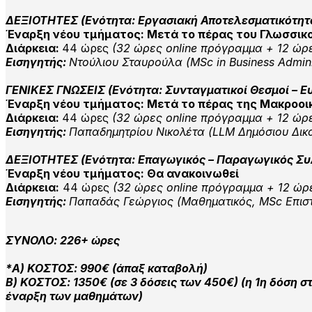
ΔΕΞΙΟΤΗΤΕΣ (Ενότητα: Εργασιακή Αποτελεσματικότητ
Έναρξη νέου τμήματος: Μετά το πέρας του Γλωσσικ
Διάρκεια:
44 ώρες
(32 ώρες online πρόγραμμα +
12 ώρ
Εισηγητής:
Ντούλιου Σταυρούλα (MSc in Business Admini
ΓΕΝΙΚΕΣ ΓΝΩΣΕΙΣ
(Ενότητα: Συνταγματικοί Θεσμοί – Ε
Έναρξη νέου τμήματος: Μετά το πέρας της Μακροοι
Διάρκεια:
44 ώρες
(32 ώρες online πρόγραμμα +
12 ώρ
Εισηγητής:
Παπαδημητρίου Νικολέτα (LLM Δημόσιου Δικα
ΔΕΞΙΟΤΗΤΕΣ (Ενότητα: Επαγωγικός – Παραγωγικός Συ
Έναρξη νέου τμήματος: Θα ανακοινωθεί
Διάρκεια:
44 ώρες
(32 ώρες online πρόγραμμα +
12 ώρ
Εισηγητής:
Παπαδάς Γεώργιος (Μαθηματικός, MSc Επι
ΣΥΝΟΛΟ: 226+ ώρες
*Α) ΚΟΣΤΟΣ: 990€ (άπαξ καταβολή)
Β) ΚΟΣΤΟΣ: 1350€ (
σε 3 δόσεις των
450
€
) (
η 1η δόση σ
έναρξη των μαθημάτων)