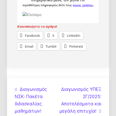
ενημερωτικά μειλς τον μήνα!
Για
περισσότερες πληροφορίες δείτε τους
όρους χρήσης
.
Κοινοποιήστε το άρθρο!
Facebook
X
LinkedIn
Email
Tumblr
Pinterest
Πλοήγηση
Διαγωνισμός
Διαγωνισμός ΥΠΕΞ
ΝΣΚ: Πακέτα
2Γ/2025:
άρθρων
διδασκαλίας
Αποτελέσματα και
μαθημάτων!
μεγάλη επιτυχία!