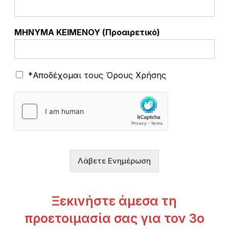
ΜΗΝΥΜΑ ΚΕΙΜΕΝΟΥ (Προαιρετικό)
Κ
Ό
*Αποδέχομαι τους Όρους Χρήσης
Ε
ρ
Ι
ο
Μ
ι
Ε
Χ
Ν
ρ
Ο
ή
Υ
σ
π
η
ο
Λάβετε Ενημέρωση
ς
ι
*
ο
ν
Ξεκινήστε άμεσα τη
Ε
π
προετοιμασία σας για τον 3ο
ι