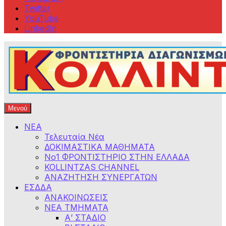
Twitter
YouTube
LinkedIn
Μενού
Φροντιστήρια Κολλίντζα – Διαγωνισμοί Δημοσίου
ΕΣΔΔΑ – ΑΣΕΠ – ΑΑΔΕ – ΕΣΔΙ – ΥΠΕΞ
ΝΕΑ
Τελευταία Νέα
ΔΟΚΙΜΑΣΤΙΚΑ ΜΑΘΗΜΑΤΑ
Νο1 ΦΡΟΝΤΙΣΤΗΡΙΟ ΣΤΗΝ ΕΛΛΑΔΑ
KOLLINTZAS CHANNEL
ΑΝΑΖΗΤΗΣΗ ΣΥΝΕΡΓΑΤΩΝ
ΕΣΔΔΑ
ΑΝΑΚΟΙΝΩΣΕΙΣ
ΝΕΑ ΤΜΗΜΑΤΑ
Α’ ΣΤΑΔΙΟ