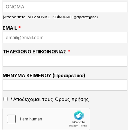
(Απαραίτητοι οι ΕΛΛΗΝΙΚΟΙ ΚΕΦΑΛΑΙΟΙ χαρακτήρες)
EMAIL
*
ΤΗΛΕΦΩΝΟ ΕΠΙΚΟΙΝΩΝΙΑΣ
*
ΜΗΝΥΜΑ ΚΕΙΜΕΝΟΥ (Προαιρετικό)
Τ
Ό
*Αποδέχομαι τους Όρους Χρήσης
Η
ρ
Λ
ο
Ε
ι
Φ
Χ
Ω
ρ