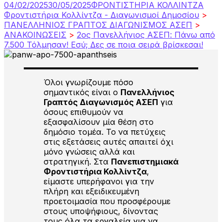
04/02/2025
30/05/2025
ΦΡΟΝΤΙΣΤΗΡΙΑ ΚΟΛΛΙΝΤΖΑ
Φροντιστήρια Κολλίντζα - Διαγωνισμοί Δημοσίου
>
ΠΑΝΕΛΛΗΝΙΟΣ ΓΡΑΠΤΟΣ ΔΙΑΓΩΝΙΣΜΟΣ ΑΣΕΠ
>
ΑΝΑΚΟΙΝΩΣΕΙΣ
>
2ος Πανελλήνιος ΑΣΕΠ: Πάνω από
7.500 Τόλμησαν! Εσύ; Δες σε ποια σειρά βρίσκεσαι!
Όλοι γνωρίζουμε πόσο
σημαντικός είναι ο
Πανελλήνιος
Γραπτός Διαγωνισμός ΑΣΕΠ
για
όσους επιθυμούν να
εξασφαλίσουν μία θέση στο
δημόσιο τομέα. Το να πετύχεις
στις εξετάσεις αυτές απαιτεί όχι
μόνο γνώσεις αλλά και
στρατηγική. Στα
Πανεπιστημιακά
Φροντιστήρια Κολλίντζα
,
είμαστε υπερήφανοι για την
πλήρη και εξειδικευμένη
προετοιμασία που προσφέρουμε
στους υποψήφιους, δίνοντας
τους όλα τα εργαλεία για να