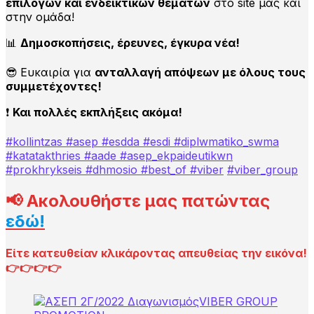
επιλογών και ενδεικτικών θεμάτων
στο site μας και
στην ομάδα!
📊
Δημοσκοπήσεις, έρευνες, έγκυρα νέα!
😎
Ευκαιρία για
ανταλλαγή απόψεων με όλους τους
συμμετέχοντες!
❗
Και πολλές εκπλήξεις ακόμα!
#kollintzas
#asep
#esdda #esdi #diplwmatiko_swma
#katatakthries #aade #asep_ekpaideutikwn
#prokhrykseis #dhmosio
#best_of
#viber
#viber_group
📢
Ακολουθήστε μας πατώντας
εδώ!
Eίτε κατευθείαν κλικάροντας απευθείας την εικόνα!
👉👉👉👉