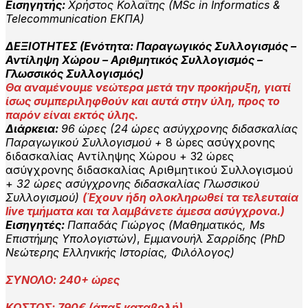
Εισηγητής:
Χρήστος Κολαΐτης (MSc in Informatics &
Telecommunication ΕΚΠΑ)
ΔΕΞΙΟΤΗΤΕΣ (Ενότητα: Παραγωγικός Συλλογισμός
–
Αντίληψη Χώρου
– Αριθμητικός Συλλογισμός –
Γλωσσικός Συλλογισμός)
Θα αναμένουμε νεώτερα μετά την προκήρυξη, γιατί
ίσως συμπεριληφθούν και αυτά στην ύλη, προς το
παρόν είναι εκτός ύλης.
Διάρκεια:
96 ώρες (24
ώρες ασύγχρονης διδασκαλίας
Παραγωγικού Συλλογισμού +
8 ώρες ασύγχρονης
διδασκαλίας Αντίληψης Χώρου + 32 ώρες
ασύγχρονης διδασκαλίας Αριθμητικού Συλλογισμού
+
32 ώρες ασύγχρονης διδασκαλίας Γλωσσικού
Συλλογισμού)
(
Έχουν ήδη ολοκληρωθεί τα τελευταία
live τμήματα και τα λαμβάνετε άμεσα ασύγχρονα.)
Εισηγητές:
Παπαδάς Γιώργος (Μαθηματικός, Μs
Επιστήμης Υπολογιστών)
,
Εμμανουήλ Σαρρίδης (PhD
Νεώτερης Ελληνικής Ιστορίας, Φιλόλογος)
ΣΥΝΟΛΟ: 240+ ώρες
ΚΟΣΤΟΣ: 790€ (άπαξ καταβολή)