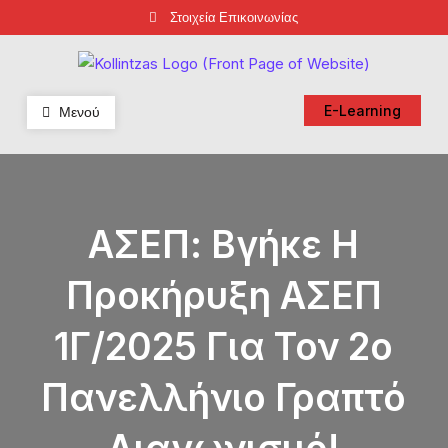
Skip
Στοιχεία Επικοινωνίας
to
content
Φροντιστήρια Κολλίντζα – Διαγωνισμοί Δημοσίου
ΕΣΔΔΑ – ΑΣΕΠ – ΑΑΔΕ – ΕΣΔΙ – ΥΠΕΞ
Μενού
E-Learning
ΑΣΕΠ: Βγήκε Η
Προκήρυξη ΑΣΕΠ
1Γ/2025 Για Τον 2ο
Πανελλήνιο Γραπτό