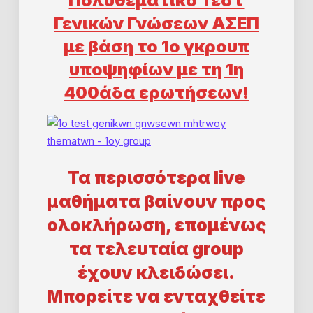
Πολυθεματικό Τεστ
Γενικών Γνώσεων ΑΣΕΠ
με βάση το 1ο γκρουπ
υποψηφίων με τη 1η
400άδα ερωτήσεων!
Τα περισσότερα live
μαθήματα βαίνουν προς
ολοκλήρωση, επομένως
τα τελευταία group
έχουν κλειδώσει.
Mπορείτε να ενταχθείτε