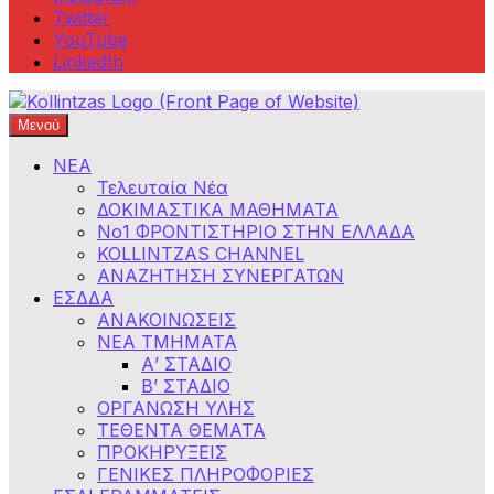
Twitter
YouTube
LinkedIn
Μενού
Φροντιστήρια Κολλίντζα – Διαγωνισμοί Δημοσίου
ΕΣΔΔΑ – ΑΣΕΠ – ΑΑΔΕ – ΕΣΔΙ – ΥΠΕΞ
ΝΕΑ
Τελευταία Νέα
ΔΟΚΙΜΑΣΤΙΚΑ ΜΑΘΗΜΑΤΑ
Νο1 ΦΡΟΝΤΙΣΤΗΡΙΟ ΣΤΗΝ ΕΛΛΑΔΑ
KOLLINTZAS CHANNEL
ΑΝΑΖΗΤΗΣΗ ΣΥΝΕΡΓΑΤΩΝ
ΕΣΔΔΑ
ΑΝΑΚΟΙΝΩΣΕΙΣ
ΝΕΑ ΤΜΗΜΑΤΑ
Α’ ΣΤΑΔΙΟ
Β’ ΣΤΑΔΙΟ
ΟΡΓΑΝΩΣΗ ΥΛΗΣ
ΤΕΘΕΝΤΑ ΘΕΜΑΤΑ
ΠΡΟΚΗΡΥΞΕΙΣ
ΓΕΝΙΚΕΣ ΠΛΗΡΟΦΟΡΙΕΣ