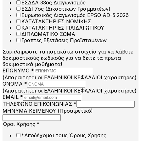
ΕΣΔΔΑ 33ος Διαγωνισμός
ΕΣΔΙ 7ος (Δικαστικών Γραμματέων)
Ευρωπαικός Διαγωνισμός EPSO AD-5 2026
ΚΑΤΑΤΑΚΤΗΡΙΕΣ ΝΟΜΙΚΗΣ
ΚΑΤΑΤΑΚΤΗΡΙΕΣ ΠΑΙΔΑΓΩΓΙΚΟΥ
ΔΙΠΛΩΜΑΤΙΚΟ ΣΩΜΑ
Γραπτές Εξετάσεις Προϊσταμένων
Συμπληρώστε τα παρακάτω στοιχεία για να λάβετε
δοκιμαστικούς κωδικούς για να δείτε τα πρώτα
δοκιμαστικά μαθήματα!
ΕΠΩΝΥΜΟ
*
(Απαραίτητοι οι ΕΛΛΗΝΙΚΟΙ ΚΕΦΑΛΑΙΟΙ χαρακτήρες)
ΟΝΟΜΑ
*
(Απαραίτητοι οι ΕΛΛΗΝΙΚΟΙ ΚΕΦΑΛΑΙΟΙ χαρακτήρες)
EMAIL
*
ΤΗΛΕΦΩΝΟ ΕΠΙΚΟΙΝΩΝΙΑΣ
*
ΜΗΝΥΜΑ ΚΕΙΜΕΝΟΥ (Προαιρετικό)
ΚΕΙΜΕΝΟΥ
Όροι Χρήσης
*
θέλετε
*Αποδέχομαι τους Όρους Χρήσης
EMAIL