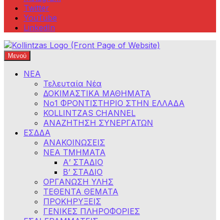
Twitter
YouTube
LinkedIn
Μενού
Φροντιστήρια Κολλίντζα – Διαγωνισμοί Δημοσίου
ΕΣΔΔΑ – ΑΣΕΠ – ΑΑΔΕ – ΕΣΔΙ – ΥΠΕΞ
ΝΕΑ
Τελευταία Νέα
ΔΟΚΙΜΑΣΤΙΚΑ ΜΑΘΗΜΑΤΑ
Νο1 ΦΡΟΝΤΙΣΤΗΡΙΟ ΣΤΗΝ ΕΛΛΑΔΑ
KOLLINTZAS CHANNEL
ΑΝΑΖΗΤΗΣΗ ΣΥΝΕΡΓΑΤΩΝ
ΕΣΔΔΑ
ΑΝΑΚΟΙΝΩΣΕΙΣ
ΝΕΑ ΤΜΗΜΑΤΑ
Α’ ΣΤΑΔΙΟ
Β’ ΣΤΑΔΙΟ
ΟΡΓΑΝΩΣΗ ΥΛΗΣ
ΤΕΘΕΝΤΑ ΘΕΜΑΤΑ
ΠΡΟΚΗΡΥΞΕΙΣ
ΓΕΝΙΚΕΣ ΠΛΗΡΟΦΟΡΙΕΣ