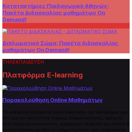
Κατατακτήριες Παιδαγωγικό Αθηνών:
Πακέτα Διδασκαλίας μαθημάτων On
Demand!
Διπλωματικό Σώμα: Πακέτα διδασκαλίας
μαθημάτων On Demand!
ΤΗΛΕΚΠΑΙΔΕΥΣΗ
Πλατφόρμα E-learning
Παρακολούθηση Online Μαθημάτων
Tα μαθήματα διεξάγονται διαδικτυακά μέσω της πλατφόρμας μας,
που έχει την δυνατότητα πλήρους
δ
ιαδραστικότητας, πρόσωπο
προς πρόσωπο επικοινωνίας, αμφίδρομης υποβολής ερωτήσεων &
αλληλεπίδρασης μεταξύ των συμμετεχόντων, σαν να βρίσκονται