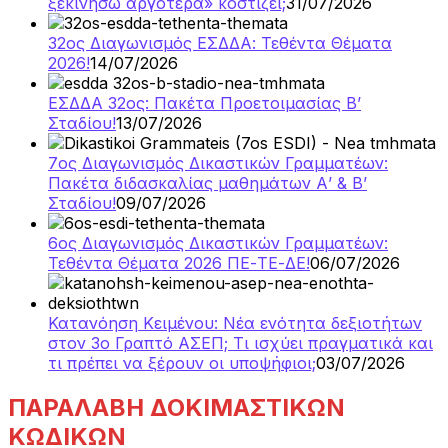
ξεκινήσω αργότερα» κοστίζει;
31/07/2026
32ος Διαγωνισμός ΕΣΔΔΑ: Τεθέντα Θέματα
2026!
14/07/2026
ΕΣΔΔΑ 32ος: Πακέτα Προετοιμασίας Β’
Σταδίου!
13/07/2026
7ος Διαγωνισμός Δικαστικών Γραμματέων:
Πακέτα διδασκαλίας μαθημάτων Α’ & Β’
Σταδίου!
09/07/2026
6ος Διαγωνισμός Δικαστικών Γραμματέων:
Τεθέντα Θέματα 2026 ΠΕ-ΤΕ-ΔΕ!
06/07/2026
Κατανόηση Κειμένου: Νέα ενότητα δεξιοτήτων
στον 3ο Γραπτό ΑΣΕΠ; Τι ισχύει πραγματικά και
τι πρέπει να ξέρουν οι υποψήφιοι;
03/07/2026
ΠΑΡΑΛΑΒΗ ΔΟΚΙΜΑΣΤΙΚΩΝ
ΚΩΔΙΚΩΝ