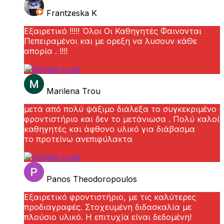
Frantzeska K
Εξαιρετικό !!!!! Όλοι Οι Καθηγητές Φαινονται
Πεπειραμένοι και με ορεξη να λυσουν κάΘε
απορία . !!!!
Marilena Trou
μετά από πολύ ψάξιμο διάλεξα το συγκεκριμένο
φροντιστήριο και δεν το μετάνιωσα . Πολύ καλοί
καθηγητές και άφθονο υλικό για διάβασμα
το προτείνω ανεπιφύλακτα
Panos Theodoropoulos
Εξαιρετικό φροντιστήριο, με τις καλύτερες
προδιαγραφές. Στοχευμένη διδασκαλία με
πλούσιο υλικό. Η επιτυχία είναι δεδομένη!