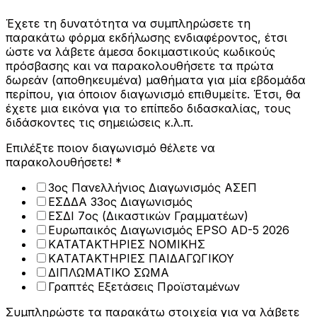
Έχετε τη δυνατότητα να συμπληρώσετε τη
παρακάτω φόρμα εκδήλωσης ενδιαφέροντος, έτσι
ώστε να λάβετε άμεσα δοκιμαστικούς κωδικούς
πρόσβασης και να παρακολουθήσετε τα πρώτα
δωρεάν (αποθηκευμένα) μαθήματα για μία εβδομάδα
περίπου, για όποιον διαγωνισμό επιθυμείτε. Έτσι, θα
έχετε μια εικόνα για το επίπεδο διδασκαλίας, τους
διδάσκοντες τις σημειώσεις κ.λ.π.
EMAIL
Επιλέξτε ποιον διαγωνισμό θέλετε να
ΜΗΝΥΜΑ
παρακολουθήσετε!
*
ΚΕΙΜΕΝΟΥ
3ος Πανελλήνιος Διαγωνισμός ΑΣΕΠ
ΕΣΔΔΑ 33ος Διαγωνισμός
ΕΣΔΙ 7ος (Δικαστικών Γραμματέων)
Ευρωπαικός Διαγωνισμός EPSO AD-5 2026
ΚΑΤΑΤΑΚΤΗΡΙΕΣ ΝΟΜΙΚΗΣ
ΚΑΤΑΤΑΚΤΗΡΙΕΣ ΠΑΙΔΑΓΩΓΙΚΟΥ
ΔΙΠΛΩΜΑΤΙΚΟ ΣΩΜΑ
Γραπτές Εξετάσεις Προϊσταμένων
Συμπληρώστε τα παρακάτω στοιχεία για να λάβετε