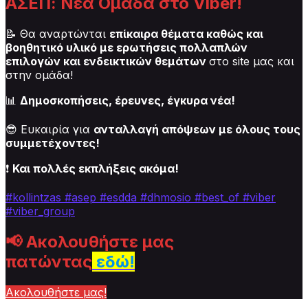
ΑΣΕΠ: Νέα Ομάδα στο Viber!
📝 Θα αναρτώνται
επίκαιρα θέματα καθώς και
βοηθητικό υλικό με ερωτήσεις πολλαπλών
επιλογών και ενδεικτικών θεμάτων
στο site μας και
στην ομάδα!
📊
Δημοσκοπήσεις, έρευνες, έγκυρα νέα!
😎 Ευκαιρία για
ανταλλαγή απόψεων με όλους τους
συμμετέχοντες!
❗
Και πολλές εκπλήξεις ακόμα!
#kollintzas
#asep
#esdda #dhmosio
#best_of
#viber
#viber_group
📢
Ακολουθήστε μας
πατώντας
εδώ!
Ακολουθήστε μας!