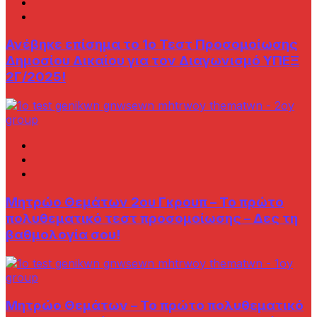
Ανέβηκε επίσημα το 1ο Τεστ Προσομοίωσης
Δημοσίου Δικαίου για τον Διαγωνισμό ΥΠΕΞ
2Γ/2025!
Μητρώο Θεμάτων 2ου Γκρουπ – Το πρώτο
πολυθεματικό τεστ προσομοίωσης – Δες τη
βαθμολογία σου!
Μητρώο Θεμάτων – Το πρώτο πολυθεματικό