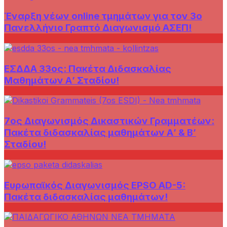
Έναρξη νέων online τμημάτων για τον 3ο
Πανελλήνιο Γραπτό Διαγωνισμό ΑΣΕΠ!
ΕΣΔΔΑ 33ος: Πακέτα Διδασκαλίας
Μαθημάτων Α’ Σταδίου!
7ος Διαγωνισμός Δικαστικών Γραμματέων:
Πακέτα διδασκαλίας μαθημάτων Α’ & Β’
Σταδίου!
Ευρωπαϊκός Διαγωνισμός EPSO AD-5:
Πακέτα διδασκαλίας μαθημάτων!