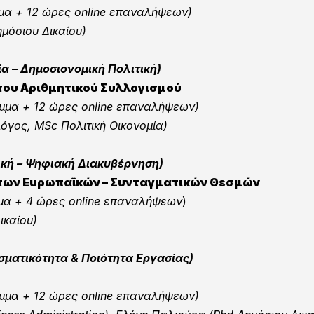
μα +
12 ώρες online επαναλήψεων)
μόσιου Δικαίου)
α – Δημοσιονομική Πολιτική)
του Αριθμητικού Συλλογισμού
αμμα +
12 ώρες online επαναλήψεων)
γος, ΜSc Πολιτική Οικονομία)
ική – Ψηφιακή Διακυβέρνηση)
 των Ευρωπαϊκών – Συνταγματικών Θεσμών
μα +
4 ώρες online επαναλήψεων
)
ικαίου)
ματικότητα & Ποιότητα Εργασίας
)
αμμα +
12 ώρες online επαναλήψεων)