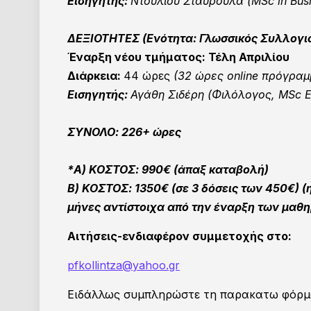
Εισηγητής:
Ντούλιου Σταυρούλα (MSc in Busi
ΔΕΞΙΟΤΗΤΕΣ (Ενότητα: Γλωσσικός Συλλογι
Έναρξη νέου τμήματος: Τέλη Απριλίου
Διάρκεια:
44 ώρες
(32 ώρες online πρόγραμ
Εισηγητής:
Αγάθη Σιδέρη (Φιλόλογος, MSc Ε
ΣΥΝΟΛΟ: 226+ ώρες
*Α) ΚΟΣΤΟΣ: 990€ (άπαξ καταβολή)
Β) ΚΟΣΤΟΣ: 1350€ (
σε 3 δόσεις των
450
€
) (
μήνες αντίστοιχα από την έναρξη των μαθ
Αιτήσεις-ενδιαφέρον συμμετοχής στο:
pfkollintza@yahoo.gr
Ειδάλλως συμπληρώστε τη παρακατω φόρμ