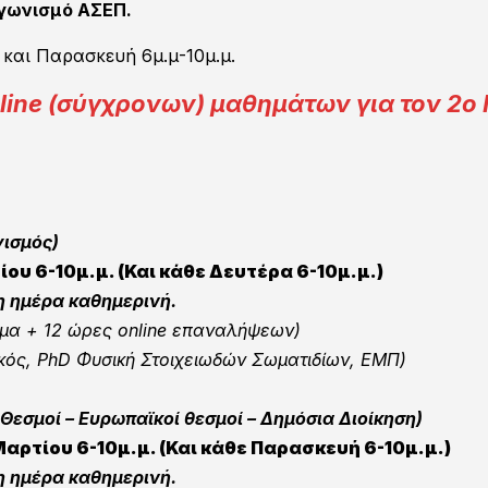
γωνισμό ΑΣΕΠ.
 και Παρασκευή 6μ.μ-10μ.μ.
ne (σύγχρονων) μαθημάτων για τον 2ο
ισμός)
ου 6-10μ.μ. (Και κάθε Δευτέρα 6-10μ.μ.)
η ημέρα καθημερινή.
μμα +
12 ώρες online επαναλήψεων)
κός, PhD Φυσική Στοιχειωδών Σωματιδίων, ΕΜΠ)
Θεσμοί – Ευρωπαϊκοί θεσμοί – Δημόσια Διοίκηση)
αρτίου 6-10μ.μ. (Και κάθε Παρασκευή 6-10μ.μ.)
η ημέρα καθημερινή.