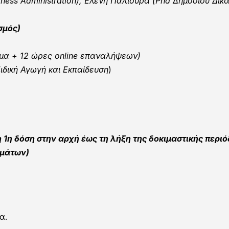
ness Administration), Ελένη Παλιούρα (Phd Δημόσιου Δικα
σμός)
μα +
12 ώρες online επαναλήψεων)
ιδική Αγωγή και Εκπαίδευση
)
η 1η δόση στην αρχή έως τη λήξη της δοκιμαστικής περιόδ
ημάτων)
α.