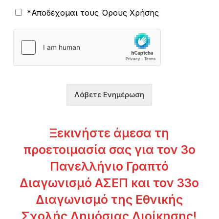
Ό
*Αποδέχομαι τους Όρους Χρήσης
ρ
ο
ι
Χ
ρ
ή
σ
η
Λάβετε Ενημέρωση
ς
*
Ξεκινήστε άμεσα τη
προετοιμασία σας για τον 3ο
Πανελλήνιο Γραπτό
Διαγωνισμό ΑΣΕΠ και τον 33ο
Διαγωνισμό της Εθνικής
Σχολής Δημόσιας Διοίκησης!