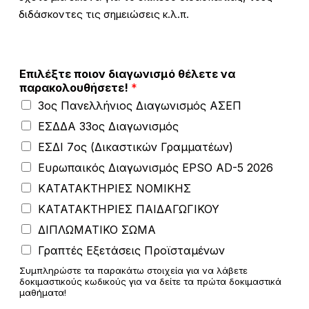
διδάσκοντες τις σημειώσεις κ.λ.π.
E
Επιλέξτε ποιον διαγωνισμό θέλετε να
M
παρακολουθήσετε!
*
A
3ος Πανελλήνιος Διαγωνισμός ΑΣΕΠ
I
L
ΕΣΔΔΑ 33ος Διαγωνισμός
π
ΕΣΔΙ 7ος (Δικαστικών Γραμματέων)
α
ρ
Ευρωπαικός Διαγωνισμός EPSO AD-5 2026
α
ΚΑΤΑΤΑΚΤΗΡΙΕΣ ΝΟΜΙΚΗΣ
κ
ο
ΚΑΤΑΤΑΚΤΗΡΙΕΣ ΠΑΙΔΑΓΩΓΙΚΟΥ
λ
ΔΙΠΛΩΜΑΤΙΚΟ ΣΩΜΑ
ο
υ
Γραπτές Εξετάσεις Προϊσταμένων
θ
Συμπληρώστε τα παρακάτω στοιχεία για να λάβετε
ή
δοκιμαστικούς κωδικούς για να δείτε τα πρώτα δοκιμαστικά
σ
μαθήματα!
ε