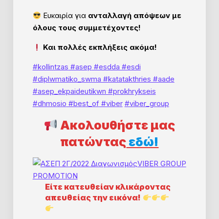
Ευκαιρία για
ανταλλαγή απόψεων με
όλους τους συμμετέχοντες!
Και πολλές εκπλήξεις ακόμα!
#kollintzas
#asep
#esdda #esdi
#diplwmatiko_swma #katatakthries #aade
#asep_ekpaideutikwn #prokhrykseis
#dhmosio
#best_of
#viber
#viber_group
Ακολουθήστε μας
πατώντας
εδώ!
Eίτε κατευθείαν κλικάροντας
απευθείας την εικόνα!