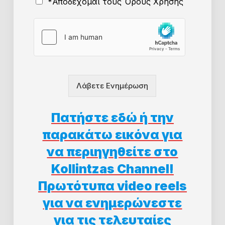
Ό
*Αποδέχομαι τους Όρους Χρήσης
ρ
ο
ι
Χ
ρ
ή
σ
η
Λάβετε Ενημέρωση
ς
*
Πατήστε εδώ ή την
παρακάτω εικόνα για
να περιηγηθείτε στο
Kollintzas Channel!
Πρωτότυπα video reels
για να ενημερώνεστε
για τις τελευταίες