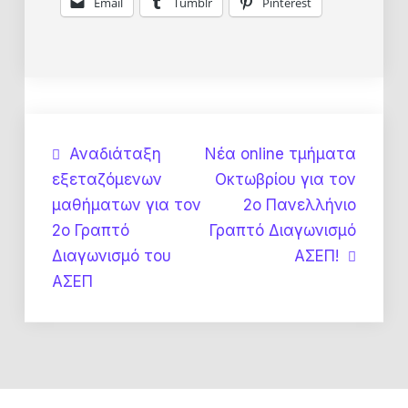
Email
Tumblr
Pinterest
Πλοήγηση
Αναδιάταξη
Νέα online τμήματα
εξεταζόμενων
Οκτωβρίου για τον
άρθρων
μαθήματων για τον
2ο Πανελλήνιο
2ο Γραπτό
Γραπτό Διαγωνισμό
Διαγωνισμό του
ΑΣΕΠ!
ΑΣΕΠ