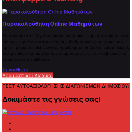
Παρακολούθηση Online Μαθημάτων
Tα μαθήματα διεξάγονται διαδικτυακά μέσω της πλατφόρμας μας,
που έχει την δυνατότητα πλήρους
δ
ιαδραστικότητας, πρόσωπο
προς πρόσωπο επικοινωνίας, αμφίδρομης υποβολής ερωτήσεων &
αλληλεπίδρασης μεταξύ των συμμετεχόντων, σαν να βρίσκονται
σε εκπαιδευτική αίθουσα.
Συνδεθείτε
Δοκιμαστικοί Κωδικοί
ΤΕΣΤ ΑΥΤΟΑΞΙΟΛΟΓΗΣΗΣ ΔΙΑΓΩΝΙΣΜΩΝ ΔΗΜΟΣΙΟΥ!
Δοκιμάστε τις γνώσεις σας!