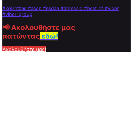
#kollintzas
#asep
#esdda #dhmosio
#best_of
#viber
#viber_group
📢
Ακολουθήστε μας
πατώντας
εδώ!
Ακολουθήστε μας!