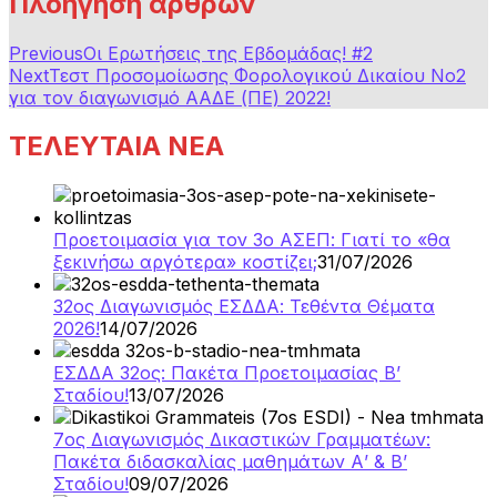
Πλοήγηση άρθρων
Previous
Οι Ερωτήσεις της Εβδομάδας! #2
Next
Τεστ Προσομοίωσης Φορολογικού Δικαίου Νο2
για τον διαγωνισμό ΑΑΔΕ (ΠΕ) 2022!
ΤΕΛΕΥΤΑΙΑ ΝΕΑ
Προετοιμασία για τον 3ο ΑΣΕΠ: Γιατί το «θα
ξεκινήσω αργότερα» κοστίζει;
31/07/2026
32ος Διαγωνισμός ΕΣΔΔΑ: Τεθέντα Θέματα
2026!
14/07/2026
ΕΣΔΔΑ 32ος: Πακέτα Προετοιμασίας Β’
Σταδίου!
13/07/2026
7ος Διαγωνισμός Δικαστικών Γραμματέων:
Πακέτα διδασκαλίας μαθημάτων Α’ & Β’
Σταδίου!
09/07/2026