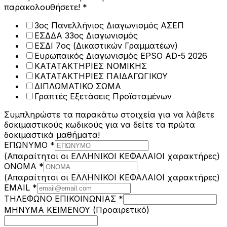
παρακολουθήσετε!
*
3ος Πανελλήνιος Διαγωνισμός ΑΣΕΠ
ΕΣΔΔΑ 33ος Διαγωνισμός
ΕΣΔΙ 7ος (Δικαστικών Γραμματέων)
Ευρωπαικός Διαγωνισμός EPSO AD-5 2026
ΚΑΤΑΤΑΚΤΗΡΙΕΣ ΝΟΜΙΚΗΣ
ΚΑΤΑΤΑΚΤΗΡΙΕΣ ΠΑΙΔΑΓΩΓΙΚΟΥ
ΔΙΠΛΩΜΑΤΙΚΟ ΣΩΜΑ
Γραπτές Εξετάσεις Προϊσταμένων
Συμπληρώστε τα παρακάτω στοιχεία για να λάβετε
δοκιμαστικούς κωδικούς για να δείτε τα πρώτα
δοκιμαστικά μαθήματα!
ΕΠΩΝΥΜΟ
*
(Απαραίτητοι οι ΕΛΛΗΝΙΚΟΙ ΚΕΦΑΛΑΙΟΙ χαρακτήρες)
ΟΝΟΜΑ
*
(Απαραίτητοι οι ΕΛΛΗΝΙΚΟΙ ΚΕΦΑΛΑΙΟΙ χαρακτήρες)
EMAIL
*
ΤΗΛΕΦΩΝΟ
ΤΗΛΕΦΩΝΟ ΕΠΙΚΟΙΝΩΝΙΑΣ
*
ΜΗΝΥΜΑ ΚΕΙΜΕΝΟΥ (Προαιρετικό)