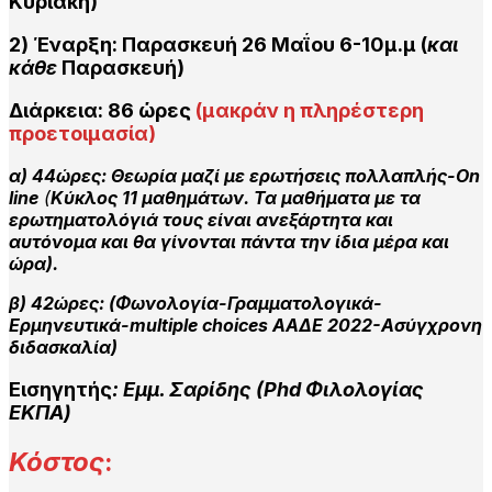
Κυριακή)
2) Έναρξη: Παρασκευή 26 Μαΐου 6-10μ.μ
(
και
κάθε
Παρασκευή)
Διάρκεια:
86 ώρες
(μακράν η πληρέστερη
προετοιμασία)
α) 44ώρες: Θεωρία μαζί με ερωτήσεις πολλαπλής-On
line
(
Κύκλος 11 μαθημάτων. Τα μαθήματα με τα
ερωτηματολόγιά τους είναι ανεξάρτητα και
αυτόνομα και θα γίνονται πάντα την ίδια μέρα και
ώρα)
.
β) 42ώρες: (Φωνολογία-Γραμματολογικά-
Ερμηνευτικά-multiple choices ΑΑΔΕ 2022-Ασύγχρονη
διδασκαλία)
Εισηγητής
: Εμμ. Σαρίδης (Phd Φιλολογίας
ΕΚΠΑ)
Κόστος
: