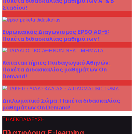
Πακέτα διδασκαλίας μαθημάτων Α’ & Β’
Σταδίου!
Ευρωπαϊκός Διαγωνισμός EPSO AD-5:
Πακέτα διδασκαλίας μαθημάτων!
Κατατακτήριες Παιδαγωγικό Αθηνών:
Πακέτα Διδασκαλίας μαθημάτων On
Demand!
Διπλωματικό Σώμα: Πακέτα διδασκαλίας
μαθημάτων On Demand!
ΤΗΛΕΚΠΑΙΔΕΥΣΗ
Πλατφόρμα E-learning