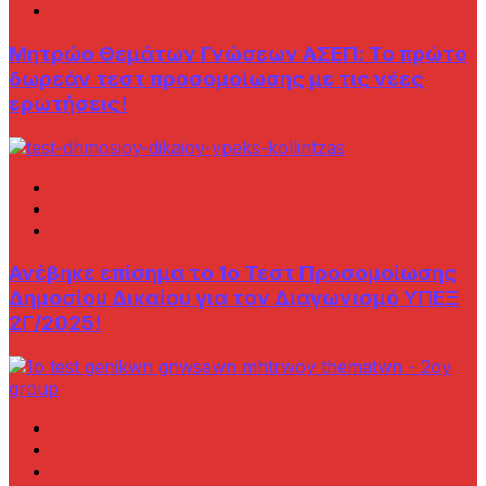
Μητρώο Θεμάτων Γνώσεων AΣΕΠ: Το πρώτο
δωρεάν τεστ προσομοίωσης με τις νέες
ερωτήσεις!
Ανέβηκε επίσημα το 1ο Τεστ Προσομοίωσης
Δημοσίου Δικαίου για τον Διαγωνισμό ΥΠΕΞ
2Γ/2025!