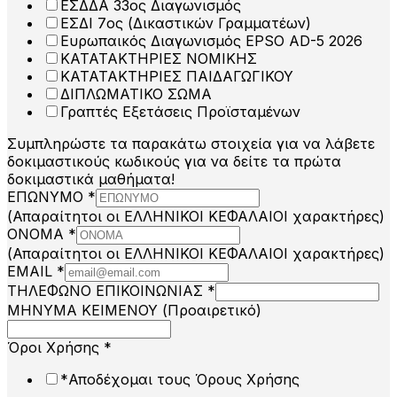
ΕΣΔΔΑ 33ος Διαγωνισμός
ΕΣΔΙ 7ος (Δικαστικών Γραμματέων)
Ευρωπαικός Διαγωνισμός EPSO AD-5 2026
ΚΑΤΑΤΑΚΤΗΡΙΕΣ ΝΟΜΙΚΗΣ
ΚΑΤΑΤΑΚΤΗΡΙΕΣ ΠΑΙΔΑΓΩΓΙΚΟΥ
ΔΙΠΛΩΜΑΤΙΚΟ ΣΩΜΑ
Γραπτές Εξετάσεις Προϊσταμένων
Συμπληρώστε τα παρακάτω στοιχεία για να λάβετε
δοκιμαστικούς κωδικούς για να δείτε τα πρώτα
δοκιμαστικά μαθήματα!
ΕΠΩΝΥΜΟ
*
(Απαραίτητοι οι ΕΛΛΗΝΙΚΟΙ ΚΕΦΑΛΑΙΟΙ χαρακτήρες)
ΟΝΟΜΑ
*
(Απαραίτητοι οι ΕΛΛΗΝΙΚΟΙ ΚΕΦΑΛΑΙΟΙ χαρακτήρες)
EMAIL
*
ΤΗΛΕΦΩΝΟ ΕΠΙΚΟΙΝΩΝΙΑΣ
*
ΜΗΝΥΜΑ ΚΕΙΜΕΝΟΥ (Προαιρετικό)
να
Όροι Χρήσης
*
EMAIL
*Αποδέχομαι τους Όρους Χρήσης