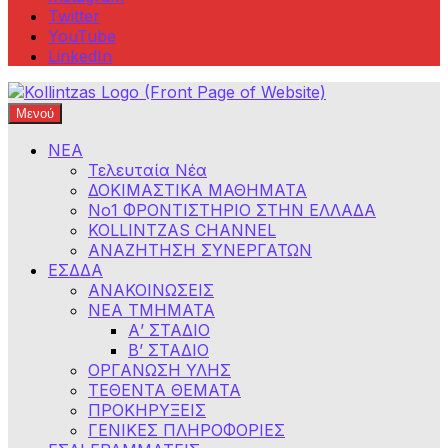
Twitter
YouTube
LinkedIn
Μενού
Φροντιστήρια Κολλίντζα – Διαγωνισμοί Δημοσίου
ΕΣΔΔΑ – ΑΣΕΠ – ΑΑΔΕ – ΕΣΔΙ – ΥΠΕΞ
ΝΕΑ
Τελευταία Νέα
ΔΟΚΙΜΑΣΤΙΚΑ ΜΑΘΗΜΑΤΑ
Νο1 ΦΡΟΝΤΙΣΤΗΡΙΟ ΣΤΗΝ ΕΛΛΑΔΑ
KOLLINTZAS CHANNEL
ΑΝΑΖΗΤΗΣΗ ΣΥΝΕΡΓΑΤΩΝ
ΕΣΔΔΑ
ΑΝΑΚΟΙΝΩΣΕΙΣ
ΝΕΑ ΤΜΗΜΑΤΑ
Α’ ΣΤΑΔΙΟ
Β’ ΣΤΑΔΙΟ
ΟΡΓΑΝΩΣΗ ΥΛΗΣ
ΤΕΘΕΝΤΑ ΘΕΜΑΤΑ
ΠΡΟΚΗΡΥΞΕΙΣ
ΓΕΝΙΚΕΣ ΠΛΗΡΟΦΟΡΙΕΣ