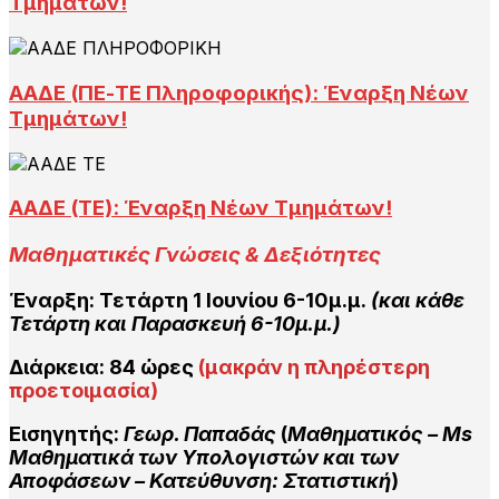
Τμημάτων!
ΑΑΔΕ (ΠΕ-ΤΕ Πληροφορικής): Έναρξη Νέων
Τμημάτων!
ΑΑΔΕ (ΤΕ): Έναρξη Νέων Τμημάτων!
Μαθηματικ
ές Γνώσεις & Δεξιότητες
Έναρξη: Τετάρτη 1 Ιουνίου 6-10μ.μ.
(και κάθε
Τετάρτη και Παρασκευή 6-10μ.μ.)
Διάρκεια:
84 ώρες
(μακράν η πληρέστερη
προετοιμασία)
Εισηγητής:
Γεωρ. Παπαδάς
(
Μαθηματικός – Ms
Μαθηματικά των Υπολογιστώ
ν
και των
Αποφάσεων
–
Κατεύθυνση: Στατιστική
)