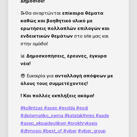
Δημοσίου!
📝Θα αναρτώνται
επίκαιρα θέματα
καθώς και βοηθητικό υλικό με
ερωτήσεις πολλαπλών επιλογών και
ενδεικτικών θεμάτων
στο site μας και
στην ομάδα!
📊
Δημοσκοπήσεις, έρευνες, έγκυρα
νέα!
😎
Ευκαιρία για
ανταλλαγή απόψεων με
όλους τους συμμετέχοντες!
❗
Και πολλές εκπλήξεις ακόμα!
#kollintzas
#asep
#esdda #esdi
#diplwmatiko_swma #katatakthries #aade
#asep_ekpaideutikwn #prokhrykseis
#dhmosio
#best_of
#viber
#viber_group