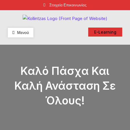
Skip
Στοιχεία Επικοινωνίας
to
content
Φροντιστήρια Κολλίντζα – Διαγωνισμοί Δημοσίου
ΕΣΔΔΑ – ΑΣΕΠ – ΑΑΔΕ – ΕΣΔΙ – ΥΠΕΞ
Μενού
E-Learning
Καλό Πάσχα Και
Καλή Ανάσταση Σε
Όλους!