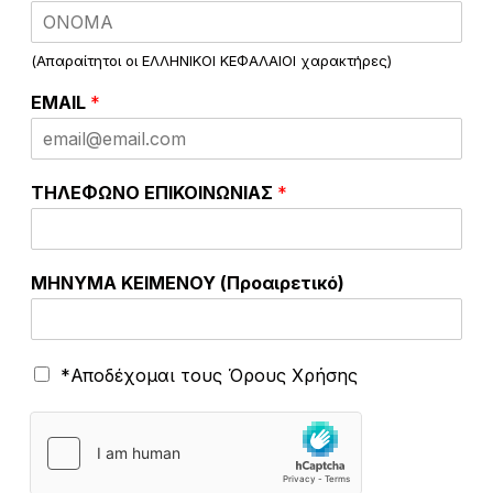
Υ
Ε
Π
(Απαραίτητοι οι ΕΛΛΗΝΙΚΟΙ ΚΕΦΑΛΑΙΟΙ χαρακτήρες)
Ω
Ν
EMAIL
*
Υ
Μ
Ο
π
ΤΗΛΕΦΩΝΟ ΕΠΙΚΟΙΝΩΝΙΑΣ
*
ο
ι
ο
ν
ΜΗΝΥΜΑ ΚΕΙΜΕΝΟΥ (Προαιρετικό)
Ό
*Αποδέχομαι τους Όρους Χρήσης
ρ
ο
ι
Χ
ρ