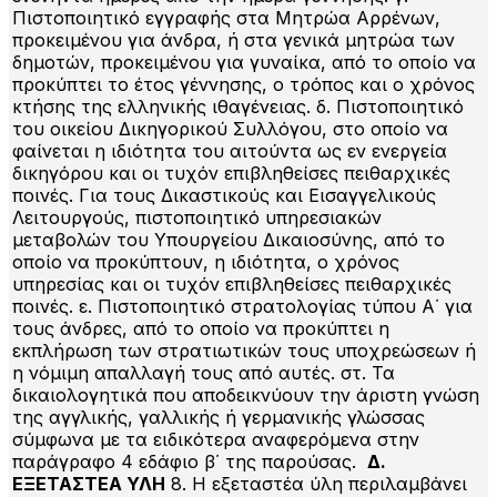
Πιστοποιητικό εγγραφής στα Μητρώα Αρρένων,
προκειμένου για άνδρα, ή στα γενικά μητρώα των
δημοτών, προκειμένου για γυναίκα, από το οποίο να
προκύπτει το έτος γέννησης, ο τρόπος και ο χρόνος
κτήσης της ελληνικής ιθαγένειας. δ. Πιστοποιητικό
του οικείου Δικηγορικού Συλλόγου, στο οποίο να
φαίνεται η ιδιότητα του αιτούντα ως εν ενεργεία
δικηγόρου και οι τυχόν επιβληθείσες πειθαρχικές
ποινές. Για τους Δικαστικούς και Εισαγγελικούς
Λειτουργούς, πιστοποιητικό υπηρεσιακών
μεταβολών του Υπουργείου Δικαιοσύνης, από το
οποίο να προκύπτουν, η ιδιότητα, ο χρόνος
υπηρεσίας και οι τυχόν επιβληθείσες πειθαρχικές
ποινές. ε. Πιστοποιητικό στρατολογίας τύπου Α΄ για
τους άνδρες, από το οποίο να προκύπτει η
εκπλήρωση των στρατιωτικών τους υποχρεώσεων ή
η νόμιμη απαλλαγή τους από αυτές. στ. Τα
δικαιολογητικά που αποδεικνύουν την άριστη γνώση
της αγγλικής, γαλλικής ή γερμανικής γλώσσας
σύμφωνα με τα ειδικότερα αναφερόμενα στην
παράγραφο 4 εδάφιο β΄ της παρούσας.
Δ.
ΕΞΕΤΑΣΤΕΑ ΥΛΗ
8. Η εξεταστέα ύλη περιλαμβάνει