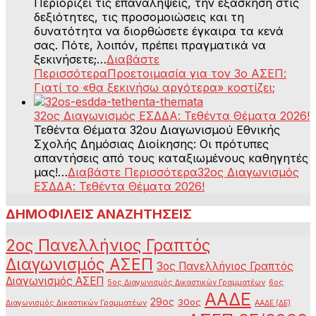
Περιορίζει τις επαναλήψεις, την εξάσκηση στις
δεξιότητες, τις προσομοιώσεις και τη
δυνατότητα να διορθώσετε έγκαιρα τα κενά
σας. Πότε, λοιπόν, πρέπει πραγματικά να
ξεκινήσετε;…
Διαβάστε
Περισσότερα
Προετοιμασία για τον 3ο ΑΣΕΠ:
Γιατί το «θα ξεκινήσω αργότερα» κοστίζει;
32ος Διαγωνισμός ΕΣΔΔΑ: Τεθέντα Θέματα 2026!
Τεθέντα Θέματα 32ου Διαγωνισμού Εθνικής
Σχολής Δημόσιας Διοίκησης: Οι πρότυπες
απαντήσεις από τους καταξιωμένους καθηγητές
μας!…
Διαβάστε Περισσότερα
32ος Διαγωνισμός
ΕΣΔΔΑ: Τεθέντα Θέματα 2026!
ΔΗΜΟΦΙΛΕΙΣ ΑΝΑΖΗΤΗΣΕΙΣ
2ος Πανελλήνιος Γραπτός
Διαγωνισμός ΑΣΕΠ
3ος Πανελλήνιος Γραπτός
Διαγωνισμός ΑΣΕΠ
5ος Διαγωνισμός Δικαστικών Γραμματέων
6ος
ΑΑΔΕ
29ος
30ος
Διαγωνισμός Δικαστικών Γραμματέων
ΑΑΔΕ (ΔΕ)