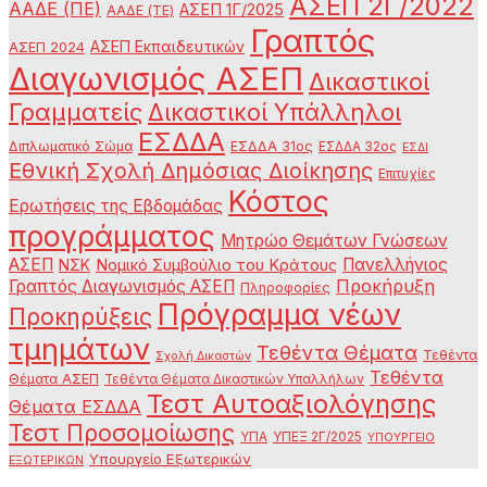
ΑΣΕΠ 2Γ/2022
ΑΑΔΕ (ΠΕ)
ΑΣΕΠ 1Γ/2025
ΑΑΔΕ (ΤΕ)
Γραπτός
ΑΣΕΠ Εκπαιδευτικών
ΑΣΕΠ 2024
Διαγωνισμός ΑΣΕΠ
Δικαστικοί
Γραμματείς
Δικαστικοί Υπάλληλοι
ΕΣΔΔΑ
Διπλωματικό Σώμα
ΕΣΔΔΑ 31ος
ΕΣΔΔΑ 32ος
ΕΣΔΙ
Εθνική Σχολή Δημόσιας Διοίκησης
Επιτυχίες
Κόστος
Ερωτήσεις της Εβδομάδας
προγράμματος
Μητρώο Θεμάτων Γνώσεων
ΑΣΕΠ
Πανελλήνιος
ΝΣΚ
Νομικό Συμβούλιο του Κράτους
Προκήρυξη
Γραπτός Διαγωνισμός ΑΣΕΠ
Πληροφορίες
Πρόγραμμα νέων
Προκηρύξεις
τμημάτων
Τεθέντα Θέματα
Τεθέντα
Σχολή Δικαστών
Τεθέντα
Θέματα ΑΣΕΠ
Τεθέντα Θέματα Δικαστικών Υπαλλήλων
Τεστ Αυτοαξιολόγησης
Θέματα ΕΣΔΔΑ
Τεστ Προσομοίωσης
ΥΠΑ
ΥΠΕΞ 2Γ/2025
ΥΠΟΥΡΓΕΙΟ
Υπουργείο Εξωτερικών
ΕΞΩΤΕΡΙΚΩΝ