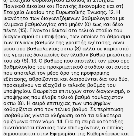
Ποινικού Δικαίου και Ποινικής Δικονομίας και στ)
Στοιχεία Δικαίου της Ευρωπαϊκής Ένωσης. 12. Η
ικανότητα των διαγωνιζόμενων βαθμολογείται με
κλίμακα βαθμολογίας από μηδέν (0) έως και δέκα
πέντε (15). Γίνονται δεκτοί στο τελικό στάδιο του
διαγωνισμού οι υποψήφιοι, των οποίων το άθροισμα
των τελικών βαθμών της γραπτής εξέτασης, δίνει
μέσο όρο βαθμολογίας οκτώ (8) αλλά σε καμία από
τις γραπτές δοκιμασίες δεν έλαβαν βαθμό μικρότερο
του έξι (6). 13. Ο βαθμός που αποτελεί τον μέσο όρο
βαθμολογίας του προκριματικού σταδίου και αυτός
που αποτελεί τον μέσο όρο της προφορικής
εξέτασης, αθροίζονται και διαιρούνται διά του δύο,
προκειμένου να εξαχθεί ο τελικός βαθμός του
υποψηφίου. Θεωρείται επιτυχών στον διαγωνισμό, ο
υποψήφιος που έλαβε τελικό βαθμό τουλάχιστον
οκτώ (8). Η σειρά επιτυχίας των υποψηφίων
καθορίζεται από τον τελικό βαθμό. Σε περίπτωση
ισοβαθμίας γίνεται κλήρωση κατά τα ειδικότερα
οριζόμενα στον νόμο. 14. Για τη σειρά κατάταξης
συντάσσεται πίνακας των επιτυχόντων, ο οποίος
δημοσιεύεται στην Εφημερίδα της Κυβερνήσεως και