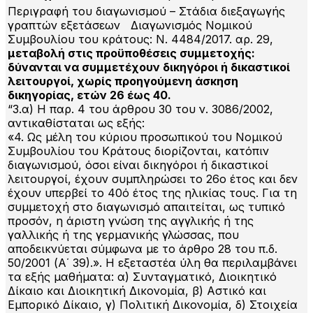
Περιγραφή του διαγωνισμού – Στάδια διεξαγωγής
γραπτών εξετάσεων Διαγωνισμός Νομικού
Συμβουλίου του κράτους: Ν. 4484/2017. αρ. 29,
μεταβολή στις προϋποθέσεις συμμετοχής:
δύνανται να συμμετέχουν δικηγόροι ή δικαστικοί
λειτουργοί, χωρίς προηγούμενη άσκηση
δικηγορίας, ετών 26 έως 40.
“3.α) Η παρ. 4 του άρθρου 30 του ν. 3086/2002,
αντικαθίσταται ως εξής:
«4. Ως μέλη του κύριου προσωπικού του Νομικού
Συμβουλίου του Κράτους διορίζονται, κατόπιν
διαγωνισμού, όσοι είναι δικηγόροι ή δικαστικοί
λειτουργοί, έχουν συμπληρώσει το 26ο έτος και δεν
έχουν υπερβεί το 40ό έτος της ηλικίας τους. Για τη
συμμετοχή στο διαγωνισμό απαιτείται, ως τυπικό
προσόν, η άριστη γνώση της αγγλικής ή της
γαλλικής ή της γερμανικής γλώσσας, που
αποδεικνύεται σύμφωνα με το άρθρο 28 του π.δ.
50/2001 (Α΄ 39).». Η εξεταστέα ύλη θα περιλαμβάνει
τα εξής μαθήματα: α) Συνταγματικό, Διοικητικό
Δίκαιο και Διοικητική Δικονομία, β) Αστικό και
Εμπορικό Δίκαιο, γ) Πολιτική Δικονομία, δ) Στοιχεία