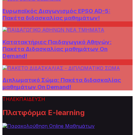
Ευρωπαϊκός Διαγωνισμός EPSO AD-5:
Πακέτα διδασκαλίας μαθημάτων!
Κατατακτήριες Παιδαγωγικό Αθηνών:
Πακέτα Διδασκαλίας μαθημάτων On
Demand!
Διπλωματικό Σώμα: Πακέτα διδασκαλίας
μαθημάτων On Demand!
ΤΗΛΕΚΠΑΙΔΕΥΣΗ
Πλατφόρμα E-learning