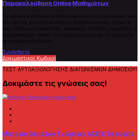
Παρακολούθηση Online Μαθημάτων
Tα μαθήματα διεξάγονται διαδικτυακά μέσω της πλατφόρμας μας,
που έχει την δυνατότητα πλήρους
δ
ιαδραστικότητας, πρόσωπο
προς πρόσωπο επικοινωνίας, αμφίδρομης υποβολής ερωτήσεων &
αλληλεπίδρασης μεταξύ των συμμετεχόντων, σαν να βρίσκονται
σε εκπαιδευτική αίθουσα.
Συνδεθείτε
Δοκιμαστικοί Κωδικοί
ΤΕΣΤ ΑΥΤΟΑΞΙΟΛΟΓΗΣΗΣ ΔΙΑΓΩΝΙΣΜΩΝ ΔΗΜΟΣΙΟΥ!
Δοκιμάστε τις γνώσεις σας!
Μητρώο Θεμάτων Γνώσεων AΣΕΠ: Το πρώτο