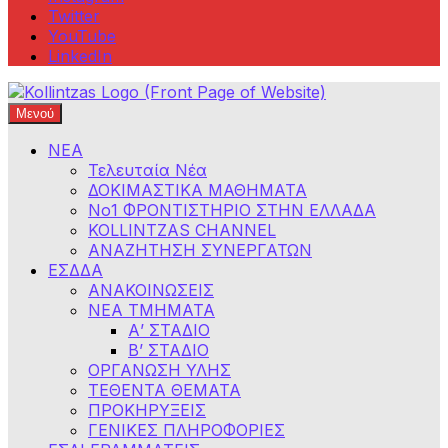
Twitter
YouTube
LinkedIn
Μενού
Φροντιστήρια Κολλίντζα – Διαγωνισμοί Δημοσίου
ΕΣΔΔΑ – ΑΣΕΠ – ΑΑΔΕ – ΕΣΔΙ – ΥΠΕΞ
ΝΕΑ
Τελευταία Νέα
ΔΟΚΙΜΑΣΤΙΚΑ ΜΑΘΗΜΑΤΑ
Νο1 ΦΡΟΝΤΙΣΤΗΡΙΟ ΣΤΗΝ ΕΛΛΑΔΑ
KOLLINTZAS CHANNEL
ΑΝΑΖΗΤΗΣΗ ΣΥΝΕΡΓΑΤΩΝ
ΕΣΔΔΑ
ΑΝΑΚΟΙΝΩΣΕΙΣ
ΝΕΑ ΤΜΗΜΑΤΑ
Α’ ΣΤΑΔΙΟ
Β’ ΣΤΑΔΙΟ
ΟΡΓΑΝΩΣΗ ΥΛΗΣ
ΤΕΘΕΝΤΑ ΘΕΜΑΤΑ
ΠΡΟΚΗΡΥΞΕΙΣ
ΓΕΝΙΚΕΣ ΠΛΗΡΟΦΟΡΙΕΣ