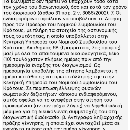
Τα κωλύματα δεν πρέπει να υπάρχουν τόσο κατά
τον χρόνο του διαγωνισμού, όσο και κατά τον χρόνο
του διορισμού (άρθρο 31 παρ. 2 ν. 3086/2002). 7. Οι
ενδιαφερόμενοι οφείλουν να υποβάλουν: α. Αίτηση
προς τον Πρόεδρο του Νομικού Συμβουλίου του
Κράτους, με πλήρη τα στοιχεία της αστυνομικής
τους,ταυτότητας, η οποία υποβάλλεται στην
Κεντρική Υπηρεσία του Νομικού Συμβουλίου του
Κράτους, Ακαδημίας 68 (Γραμματεία, 7ος όροφος)
μαζί με όλα τα απαιτούμενα δικαιολογητικά, δέκα
(10) τουλάχιστον πλήρεις ημέρες πριν από την
ημερομηνία έναρξης του διαγωνισμού. Ως
ημερομηνία υποβολής της αίτησης λαμβάνεται η
ημέρα κατάθεσης και πρωτοκόλλησής της στην
Κεντρική Υπηρεσία του Νομικού Συμβουλίου του
Κράτους. Σε περίπτωση έλλειψης φυσικών
σωματικών δεξιοτήτων κάποιου ενδιαφερόμενου,
αυτός οφείλει να το αναφέρει στην αίτησή του
προκειμένου (αν συντρέχει λόγος) να ληφθεί ειδική
μέριμνα για τη διευκόλυνση συμμετοχής του στη
διαγωνιστική διαδικασία. β. Αντίγραφο ληξιαρχικής
πράξης γέννησης, η οποία έχει συνταχθεί μέσα σε
ενενήντα ημέρες από την ημέρα γέννησης. γ.