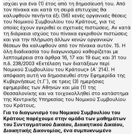
ισχύει για ένα (1) έτος από τη δημοσίευσή του. Από
τον πίνακα και κατά τη σειρά επιτυχίας θα
καλυφθούν πενήντα έξι (56) κενές οργανικές θέσεις
του Νομικού Συμβουλίου του Κράτους, για τις
οποίες έχουν εγκριθεί οι σχετικές πιστώσεις. Αν κατά
τη διάρκεια ισχύος του πίνακα εγκριθούν πιστώσεις
και για την πλήρωση άλλων κενών οργανικών
θέσεων θα καλυφθούν από τον πίνακα αυτόν. 15. Η
όλη διαδικασία του διαγωνισμού καθορίζεται με
λεπτομέρεια στα άρθρα 16, 17 και 19 έως και 31 του
π.δ. 238/2003 «Εκτέλεση των διατάξεων περί
Νομικού Συμβουλίου του Κράτους» (Α΄ 214). Η
απόφαση αυτή να δημοσιευθεί στην Εφημερίδα της
Κυβερνήσεως (τ.Γ΄), σε τρεις (3) ημερήσιες
εφημερίδες των Αθηνών και μία (1) της
Θεσσαλονίκης και να τοιχοκολληθεί στο κατάστημα
της Κεντρικής Υπηρεσίας του Νομικού Συμβουλίου
του Κράτους.
Για το διαγωνισμό του Νομικού Συμβουλίου του
Κράτους παρέχουμε στην ομάδα των μαθημάτων
του Συνταγματικού Δικαίου, Διοικητικού Δικαίου,
Διοικητικής Δικονομίας, ένα συμπυκνωμένο