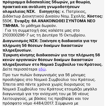
πρόγραμμα διδασκαλίας 56ωρών, με θεωρία,
πρακτικά και ανάλυση γνωμοδοτήσεων
ολομελείας ΝΣΚ.
Εισηγητής
: κ. Πατρίκιος,
Διδάκτωρ Διοικητικού Δικαίου Νομ. Σχολής.
Κόστος:
550€.
Έναρξη:
θΑ ΑΝΑΚΟΙΝΩΘΕΙ ΣΥΝΤΟΜΑ ΝΕΟ
ΤΜΗΜΑ.
1ο μάθημα δωρεάν.
Για τη συμμετοχή σας καλέστε μας στο
2103300296-7 ως τη Δευτέρα 15 Οκτωβρίου.
Διαγωνισμός ΝΣΚ: Ξεκίνησε η διαδικασία για την
πλήρωση 56 θέσεων δοκίμων δικαστικών
πληρεξουσίων
.
Έγκριση κίνησης διαδικασιών για την πλήρωση 56
κενών οργανικών θέσεων δοκίμων δικαστικών
πληρεξουσίων στο Νομικό Συμβούλιο του Κράτους.
Δείτε περισσότερα
εδώ
.
Προ των πυλών διαγωνισμός για 56 μόνιμες
προσλήψεις στο Νομικό Συμβούλιο του Κράτους.
Έπειτα από πέντε χρόνια χωρίς διορισμούς το
Νομικό Συμβούλιο του Κράτους ετοιμάζει μεγάλο
διαγωνισμό για την ενίσχυσή του με 56 νέους
λειτουργούς, με βάσεις τις προβλέψει και τον
πρόσφατο νόμο 4484/2017. Σύμφωνα με