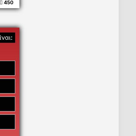
450
ναι: