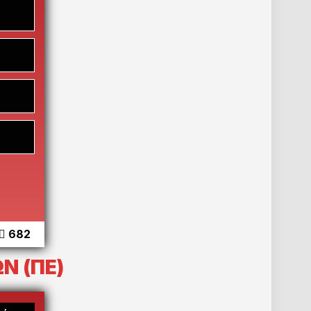
682
Ν (ΠΕ)