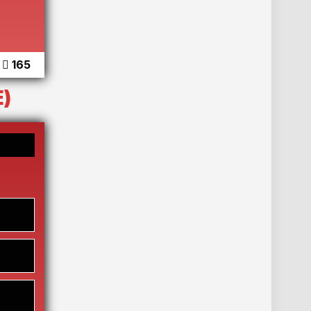
165
)