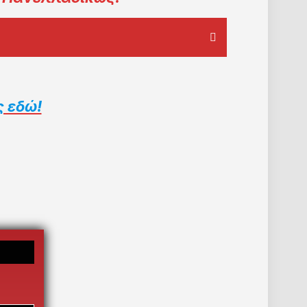
ς εδώ!