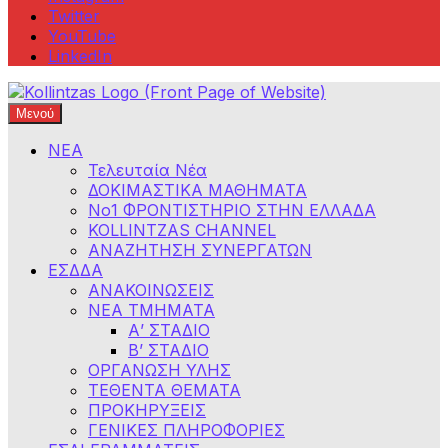
Twitter
YouTube
LinkedIn
Μενού
Φροντιστήρια Κολλίντζα – Διαγωνισμοί Δημοσίου
ΕΣΔΔΑ – ΑΣΕΠ – ΑΑΔΕ – ΕΣΔΙ – ΥΠΕΞ
ΝΕΑ
Τελευταία Νέα
ΔΟΚΙΜΑΣΤΙΚΑ ΜΑΘΗΜΑΤΑ
Νο1 ΦΡΟΝΤΙΣΤΗΡΙΟ ΣΤΗΝ ΕΛΛΑΔΑ
KOLLINTZAS CHANNEL
ΑΝΑΖΗΤΗΣΗ ΣΥΝΕΡΓΑΤΩΝ
ΕΣΔΔΑ
ΑΝΑΚΟΙΝΩΣΕΙΣ
ΝΕΑ ΤΜΗΜΑΤΑ
Α’ ΣΤΑΔΙΟ
Β’ ΣΤΑΔΙΟ
ΟΡΓΑΝΩΣΗ ΥΛΗΣ
ΤΕΘΕΝΤΑ ΘΕΜΑΤΑ
ΠΡΟΚΗΡΥΞΕΙΣ
ΓΕΝΙΚΕΣ ΠΛΗΡΟΦΟΡΙΕΣ