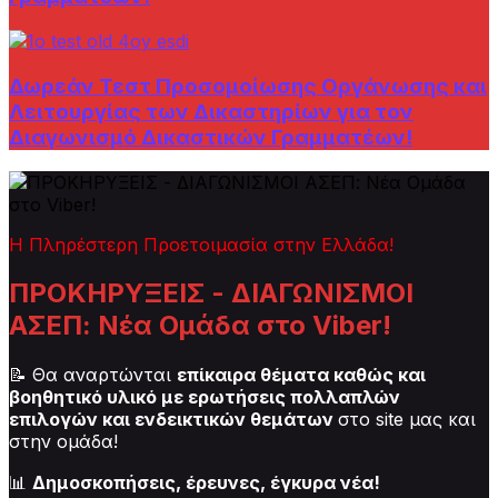
Δωρεάν Τεστ Προσομοίωσης Οργάνωσης και
Λειτουργίας των Δικαστηρίων για τον
Διαγωνισμό Δικαστικών Γραμματέων!
Η Πληρέστερη Προετοιμασία στην Ελλάδα!
ΠΡΟΚΗΡΥΞΕΙΣ - ΔΙΑΓΩΝΙΣΜΟΙ
ΑΣΕΠ: Νέα Ομάδα στο Viber!
📝 Θα αναρτώνται
επίκαιρα θέματα καθώς και
βοηθητικό υλικό με ερωτήσεις πολλαπλών
επιλογών και ενδεικτικών θεμάτων
στο site μας και
στην ομάδα!
📊
Δημοσκοπήσεις, έρευνες, έγκυρα νέα!