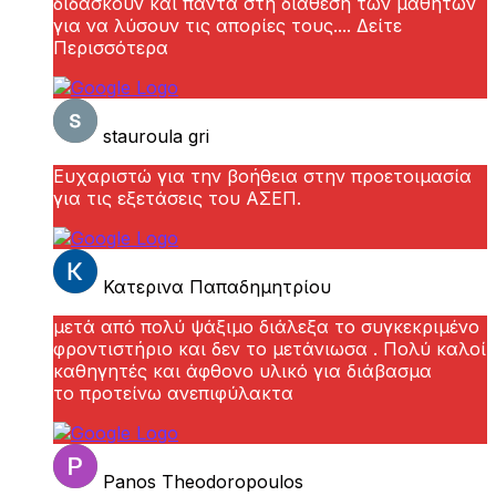
διδάσκουν και πάντα στη διάθεση των μαθητών
για να λύσουν τις απορίες τους.
... Δείτε
Περισσότερα
stauroula gri
Ευχαριστώ για την βοήθεια στην προετοιμασία
για τις εξετάσεις του ΑΣΕΠ.
Κατερινα Παπαδημητρίου
μετά από πολύ ψάξιμο διάλεξα το συγκεκριμένο
φροντιστήριο και δεν το μετάνιωσα . Πολύ καλοί
καθηγητές και άφθονο υλικό για διάβασμα
το προτείνω ανεπιφύλακτα
Panos Theodoropoulos