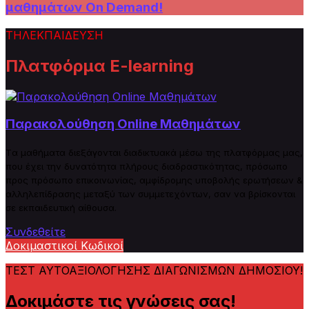
μαθημάτων On Demand!
ΤΗΛΕΚΠΑΙΔΕΥΣΗ
Πλατφόρμα E-learning
Παρακολούθηση Online Μαθημάτων
Tα μαθήματα διεξάγονται διαδικτυακά μέσω της πλατφόρμας μας,
που έχει την δυνατότητα πλήρους
δ
ιαδραστικότητας, πρόσωπο
προς πρόσωπο επικοινωνίας, αμφίδρομης υποβολής ερωτήσεων &
αλληλεπίδρασης μεταξύ των συμμετεχόντων, σαν να βρίσκονται
σε εκπαιδευτική αίθουσα.
Συνδεθείτε
Δοκιμαστικοί Κωδικοί
ΤΕΣΤ ΑΥΤΟΑΞΙΟΛΟΓΗΣΗΣ ΔΙΑΓΩΝΙΣΜΩΝ ΔΗΜΟΣΙΟΥ!
Δοκιμάστε τις γνώσεις σας!