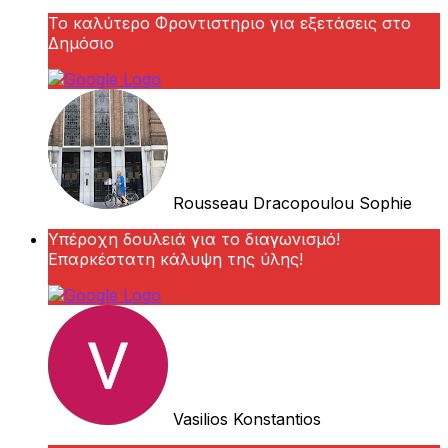
Το καλύτερο Φροντιστηριο για εξετάσεις στο
Δημόσιο
Rousseau Dracopoulou Sophie
Υπέροχη δουλειά για το διαγωνισμό!
Επαρκέστατη κάλυψη της ύλης!
Vasilios Konstantios