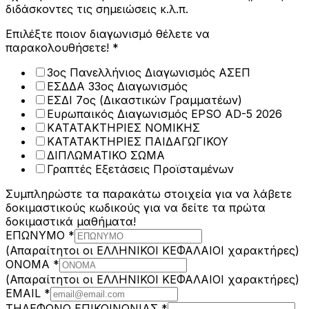
διδάσκοντες τις σημειώσεις κ.λ.π.
ΕΠΩΝΥΜΟ
Επιλέξτε ποιον διαγωνισμό θέλετε να
να
παρακολουθήσετε!
*
ΜΗΝΥΜΑ
3ος Πανελλήνιος Διαγωνισμός ΑΣΕΠ
ΕΣΔΔΑ 33ος Διαγωνισμός
ΕΣΔΙ 7ος (Δικαστικών Γραμματέων)
Ευρωπαικός Διαγωνισμός EPSO AD-5 2026
ΚΑΤΑΤΑΚΤΗΡΙΕΣ ΝΟΜΙΚΗΣ
ΚΑΤΑΤΑΚΤΗΡΙΕΣ ΠΑΙΔΑΓΩΓΙΚΟΥ
ΔΙΠΛΩΜΑΤΙΚΟ ΣΩΜΑ
Γραπτές Εξετάσεις Προϊσταμένων
Συμπληρώστε τα παρακάτω στοιχεία για να λάβετε
δοκιμαστικούς κωδικούς για να δείτε τα πρώτα
δοκιμαστικά μαθήματα!
ΕΠΩΝΥΜΟ
*
(Απαραίτητοι οι ΕΛΛΗΝΙΚΟΙ ΚΕΦΑΛΑΙΟΙ χαρακτήρες)
ΟΝΟΜΑ
*
(Απαραίτητοι οι ΕΛΛΗΝΙΚΟΙ ΚΕΦΑΛΑΙΟΙ χαρακτήρες)
EMAIL
*
ΤΗΛΕΦΩΝΟ ΕΠΙΚΟΙΝΩΝΙΑΣ
*