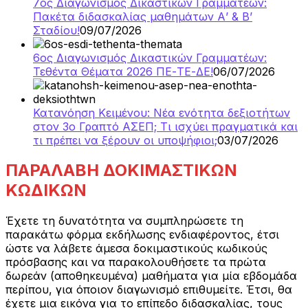
7ος Διαγωνισμός Δικαστικών Γραμματέων:
Πακέτα διδασκαλίας μαθημάτων Α’ & Β’
Σταδίου!
09/07/2026
6ος Διαγωνισμός Δικαστικών Γραμματέων:
Τεθέντα Θέματα 2026 ΠΕ-ΤΕ-ΔΕ!
06/07/2026
Κατανόηση Κειμένου: Νέα ενότητα δεξιοτήτων
στον 3ο Γραπτό ΑΣΕΠ; Τι ισχύει πραγματικά και
τι πρέπει να ξέρουν οι υποψήφιοι;
03/07/2026
ΠΑΡΑΛΑΒΗ ΔΟΚΙΜΑΣΤΙΚΩΝ
ΚΩΔΙΚΩΝ
Έχετε τη δυνατότητα να συμπληρώσετε τη
παρακάτω φόρμα εκδήλωσης ενδιαφέροντος, έτσι
ώστε να λάβετε άμεσα δοκιμαστικούς κωδικούς
πρόσβασης και να παρακολουθήσετε τα πρώτα
δωρεάν (αποθηκευμένα) μαθήματα για μία εβδομάδα
περίπου, για όποιον διαγωνισμό επιθυμείτε. Έτσι, θα
έχετε μια εικόνα για το επίπεδο διδασκαλίας, τους