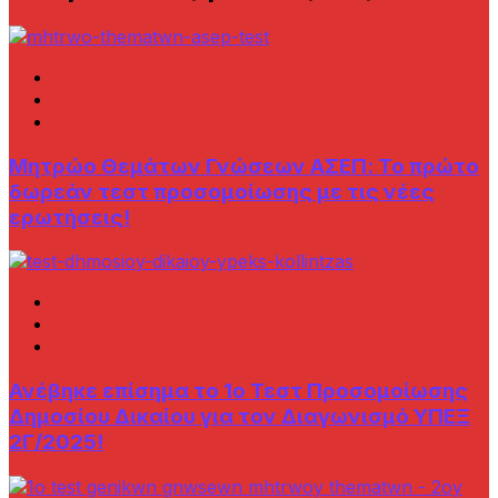
Μητρώο Θεμάτων Γνώσεων AΣΕΠ: Το πρώτο
δωρεάν τεστ προσομοίωσης με τις νέες
ερωτήσεις!
Ανέβηκε επίσημα το 1ο Τεστ Προσομοίωσης
Δημοσίου Δικαίου για τον Διαγωνισμό ΥΠΕΞ
2Γ/2025!