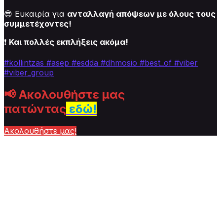
😎 Ευκαιρία για
ανταλλαγή απόψεων με όλους τους
συμμετέχοντες!
❗
Και πολλές εκπλήξεις ακόμα!
#kollintzas
#asep
#esdda #dhmosio
#best_of
#viber
#viber_group
📢
Ακολουθήστε μας
πατώντας
εδώ!
Ακολουθήστε μας!