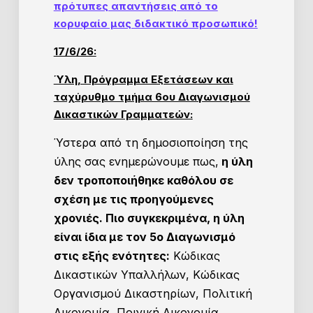
πρότυπες απαντήσεις από το
κορυφαίο μας διδακτικό προσωπικό!
17/6/26:
Ύλη, Πρόγραμμα Εξετάσεων και
ταχύρυθμο τμήμα 6ου Διαγωνισμού
Δικαστικών Γραμματεών:
Ύστερα από τη δημοσιοποίηση της
ύλης σας ενημερώνουμε πως
,
η ύλη
δεν τροποποιήθηκε καθόλου σε
σχέση με τις προηγούμενες
χρονιές. Πιο συγκεκριμένα, η ύλη
είναι ίδια με τον 5ο Διαγωνισμό
στις εξής ενότητες:
Κώδικας
Δικαστικών Υπαλλήλων, Κώδικας
Οργανισμού Δικαστηρίων, Πολιτική
Δικονομία, Ποινική Δικονομία,