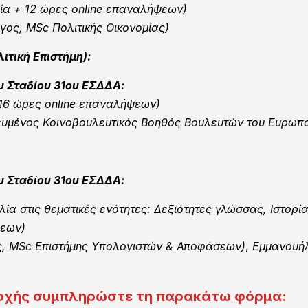
ία + 12 ώρες online επαναλήψεων)
ος, ΜSc Πολιτικής Οικονομίας)
ιτική Επιστήμη):
ου Σταδίου 31ου ΕΣΔΔΑ:
 16 ώρες online επαναλήψεων)
τευμένος Κοινοβουλευτικός Βοηθός Bουλευτών του Ευρωπα
ου Σταδίου 31ου ΕΣΔΔΑ:
αλία στις θεματικές ενότητες: Δεξιότητες γλώσσας, Ιστορί
ψεων)
, MSc Επιστήμης Υπολογιστών & Αποφάσεων)
,
Εμμανουήλ
ετοχής συμπληρώστε τη παρακάτω φόρμα: