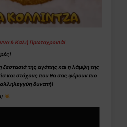
εννα & Καλή Πρωτοχρονιά!
αρές!
η ζεστασιά της αγάπης και η λάμψη της
γία και στόχους που θα σας φέρουν πιο
ν αλληλεγγύη δυνατή!
5!