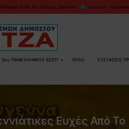
καδημίας 91-93, 1ος Όροφος, Ομόνοια
Δευτέρα - Παρασκευή
Φροντιστήρια Κολλίντζ
ΕΣΔΔΑ – ΑΣΕΠ – ΑΑΔΕ – ΕΣ
3ος ΠΑΝΕΛΛΗΝΙΟΣ ΑΣΕΠ
EPSO
ΕΞΕΤΑΣΕΙΣ Π
ννιάτικες Ευχές Από Το