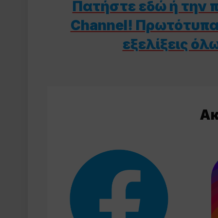
Πατήστε εδώ ή την π
Channel! Πρωτότυπα 
εξελίξεις όλ
Aκ