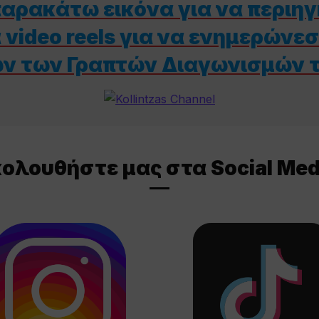
αρακάτω εικόνα για να περιηγη
video reels για να ενημερώνεστ
ων των Γραπτών Διαγωνισμών 
ολουθήστε μας στα Social Med