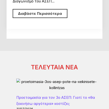
Διαγωνισμό του ΑΣΕΠ…
Γενικές
Διαβάστε Περισσότερα
Πληροροφορίες
για
τον
Πανελλήνιο
Γραπτό
Διαγωνισμό
του
ΑΣΕΠ
ΤΕΛΕΥΤΑΙΑ ΝΕΑ
Προετοιμασία για τον 3ο ΑΣΕΠ: Γιατί το «θα
ξεκινήσω αργότερα» κοστίζει;
31/07/2026