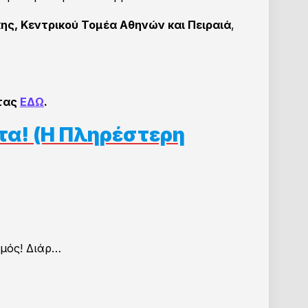
ης, Κεντρικού Τομέα Αθηνών και Πειραιά
,
ντας
ΕΔΩ
.
τα! (Η Πληρέστερη
σμός! Διάρ…