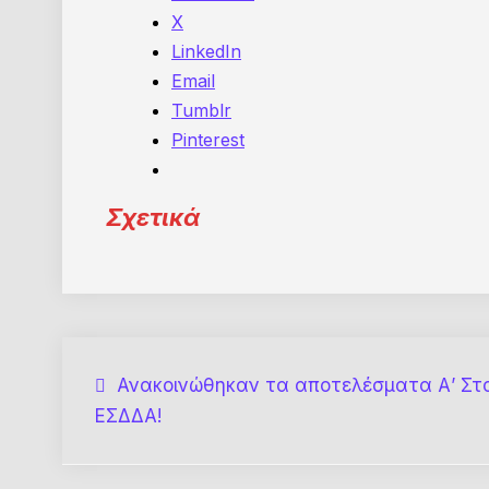
X
LinkedIn
Email
Tumblr
Pinterest
Σχετικά
Πλοήγηση
Ανακοινώθηκαν τα αποτελέσματα Α’ Στα
ΕΣΔΔΑ!
άρθρων