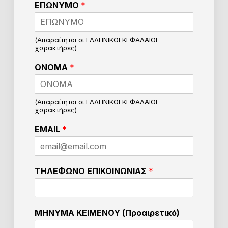
ΕΠΩΝΥΜΟ
*
(Απαραίτητοι οι ΕΛΛΗΝΙΚΟΙ ΚΕΦΑΛΑΙΟΙ
χαρακτήρες)
ΟΝΟΜΑ
*
(Απαραίτητοι οι ΕΛΛΗΝΙΚΟΙ ΚΕΦΑΛΑΙΟΙ
χαρακτήρες)
π
EMAIL
*
ο
ι
ο
ν
ΤΗΛΕΦΩΝΟ ΕΠΙΚΟΙΝΩΝΙΑΣ
*
δ
ι
α
γ
ΜΗΝΥΜΑ ΚΕΙΜΕΝΟΥ (Προαιρετικό)
ω
ν