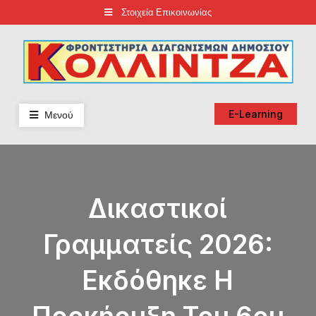
Skip
Στοιχεία Επικοινωνίας
to
content
Φροντιστήρια Κολλίντζα – Διαγωνισμοί Δημοσίου
ΕΣΔΔΑ – ΑΣΕΠ – ΑΑΔΕ – ΕΣΔΙ – ΥΠΕΞ
Μενού
E-Learning
Δικαστικοί
Γραμματείς 2026:
Εκδόθηκε Η