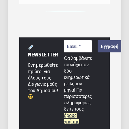
NEWSLETTER
Θα λαμβάνετε
τουλάχιστον
Ενημερωθείτε
δύο
πρώτοι για
ενημερωτικά
όλους τους
μειλς τον
Διαγωνισμούς
μήνα! Για
του Δημοσίου!
περισσότερες
πληροφορίες
δείτε τους
όρους
χρήσης
.