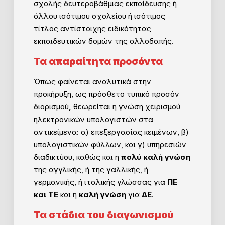
σχολής δευτεροβάθμιας εκπαίδευσης ή
άλλου ισότιμου σχολείου ή ισότιμος
τίτλος αντίστοιχης ειδικότητας
εκπαιδευτικών δομών της αλλοδαπής.
Τα απαραίτητα προσόντα
Όπως φαίνεται αναλυτικά στην
προκήρυξη, ως πρόσθετο τυπικό προσόν
διορισμού
,
θεωρείται η γνώση χειρισμού
ηλεκτρονικών υπολογιστών στα
αντικείμενα: α) επεξεργασίας κειμένων, β)
υπολογιστικών φύλλων, και γ) υπηρεσιών
διαδικτύου, καθώς και η
πολύ καλή γνώση
της αγγλικής, ή της γαλλικής, ή
γερμανικής, ή ιταλικής
γλώσσας για
ΠΕ
και ΤΕ
και η
καλή γνώση
για
ΔΕ
.
Τα στάδια του διαγωνισμού