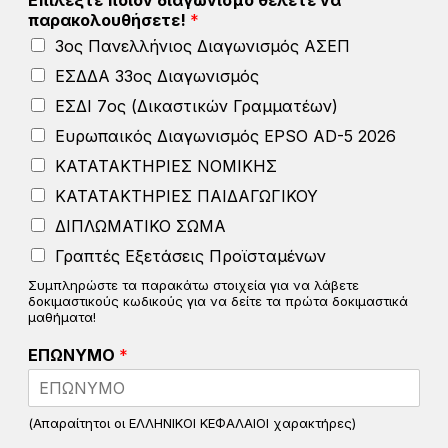
Επιλέξτε ποιον διαγωνισμό θέλετε να
ρ
παρακολουθήσετε!
*
ή
3ος Πανελλήνιος Διαγωνισμός ΑΣΕΠ
σ
η
ΕΣΔΔΑ 33ος Διαγωνισμός
ς
ΕΣΔΙ 7ος (Δικαστικών Γραμματέων)
π
ο
Ευρωπαικός Διαγωνισμός EPSO AD-5 2026
ι
ΚΑΤΑΤΑΚΤΗΡΙΕΣ ΝΟΜΙΚΗΣ
ο
ν
ΚΑΤΑΤΑΚΤΗΡΙΕΣ ΠΑΙΔΑΓΩΓΙΚΟΥ
Ε
ΔΙΠΛΩΜΑΤΙΚΟ ΣΩΜΑ
Π
Ω
Γραπτές Εξετάσεις Προϊσταμένων
Ν
Συμπληρώστε τα παρακάτω στοιχεία για να λάβετε
Υ
δοκιμαστικούς κωδικούς για να δείτε τα πρώτα δοκιμαστικά
Μ
μαθήματα!
Ο
ΕΠΩΝΥΜΟ
*
(Απαραίτητοι οι ΕΛΛΗΝΙΚΟΙ ΚΕΦΑΛΑΙΟΙ χαρακτήρες)