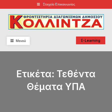
Skip
Στοιχεία Επικοινωνίας
to
content
Φροντιστήρια Κολλίντζα – Διαγωνισμοί Δημοσίου
ΕΣΔΔΑ – ΑΣΕΠ – ΑΑΔΕ – ΕΣΔΙ – ΥΠΕΞ
Μενού
E-Learning
Ετικέτα:
Τεθέντα
Θέματα ΥΠΑ