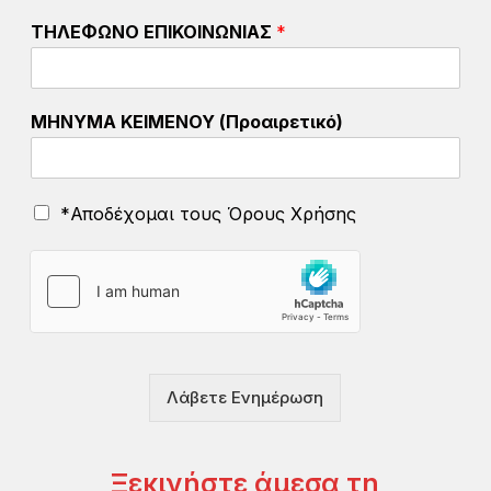
Ό
ΤΗΛΕΦΩΝΟ ΕΠΙΚΟΙΝΩΝΙΑΣ
*
ρ
ο
ι
E
ΜΗΝΥΜΑ ΚΕΙΜΕΝΟΥ (Προαιρετικό)
M
A
I
L
Ό
*Αποδέχομαι τους Όρους Χρήσης
*
ρ
ο
ι
Χ
ρ
ή
σ
η
Λάβετε Ενημέρωση
ς
*
Ξεκινήστε άμεσα τη