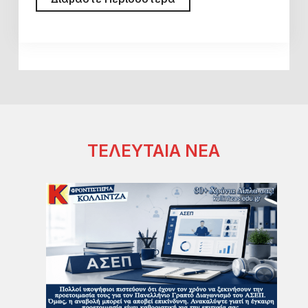
Θέματα
του
Διαγωνισμού
Ελεγκτών
Εναέριας
Κυκλοφορίας
(ΥΠΑ)
ΤΕΛΕΥΤΑΙΑ ΝΕΑ