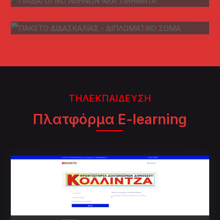
διδασκαλίας μαθημάτων On
Demand!
ΤΗΛΕΚΠΑΙΔΕΥΣΗ
Πλατφόρμα E-learning