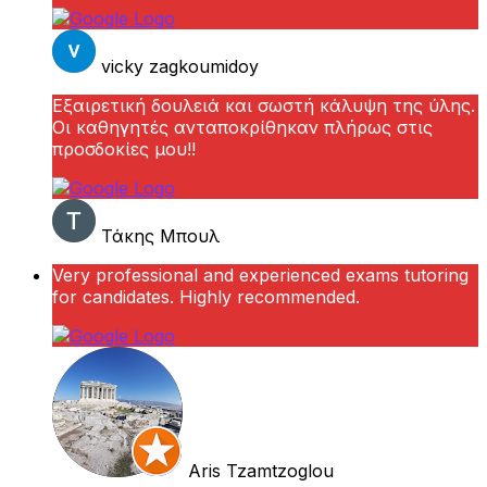
vicky zagkoumidoy
Εξαιρετική δουλειά και σωστή κάλυψη της ύλης.
Οι καθηγητές ανταποκρίθηκαν πλήρως στις
προσδοκίες μου!!
Τάκης Μπουλ
Very professional and experienced exams tutoring
for candidates. Highly recommended.
Aris Tzamtzoglou