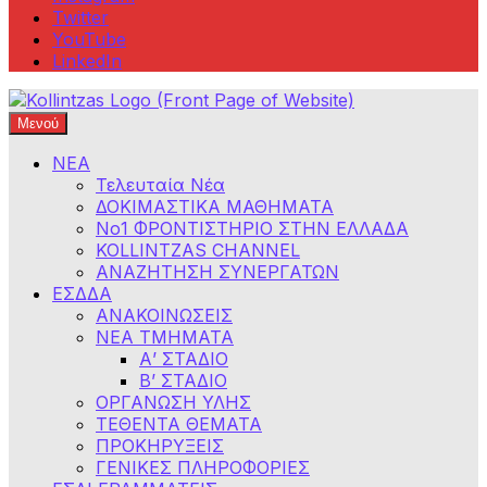
Twitter
YouTube
LinkedIn
Μενού
Φροντιστήρια Κολλίντζα – Διαγωνισμοί Δημοσίου
ΕΣΔΔΑ – ΑΣΕΠ – ΑΑΔΕ – ΕΣΔΙ – ΥΠΕΞ
ΝΕΑ
Τελευταία Νέα
ΔΟΚΙΜΑΣΤΙΚΑ ΜΑΘΗΜΑΤΑ
Νο1 ΦΡΟΝΤΙΣΤΗΡΙΟ ΣΤΗΝ ΕΛΛΑΔΑ
KOLLINTZAS CHANNEL
ΑΝΑΖΗΤΗΣΗ ΣΥΝΕΡΓΑΤΩΝ
ΕΣΔΔΑ
ΑΝΑΚΟΙΝΩΣΕΙΣ
ΝΕΑ ΤΜΗΜΑΤΑ
Α’ ΣΤΑΔΙΟ
Β’ ΣΤΑΔΙΟ
ΟΡΓΑΝΩΣΗ ΥΛΗΣ
ΤΕΘΕΝΤΑ ΘΕΜΑΤΑ
ΠΡΟΚΗΡΥΞΕΙΣ
ΓΕΝΙΚΕΣ ΠΛΗΡΟΦΟΡΙΕΣ