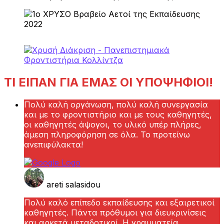
ΤΙ ΕΙΠΑΝ ΓΙΑ ΕΜΑΣ ΟΙ ΥΠΟΨΗΦΙΟΙ!
Πολύ καλή οργάνωση, πολύ καλή συνεργασία
και με το φροντιστήριο και με τους καθηγητές,
οι καθηγητές άψογοι, το υλικό υπέρ πλήρες,
άμεση πληροφόρηση σε όλα. Το προτείνω
ανεπιφύλακτα!
areti salasidou
Πολύ καλό επίπεδο εκπαίδευσης και εξαιρετικοί
καθηγητές. Πάντα πρόθυμοι για διευκρινίσεις
και αρκετά μεταδοτικοί. Η γραμματεία