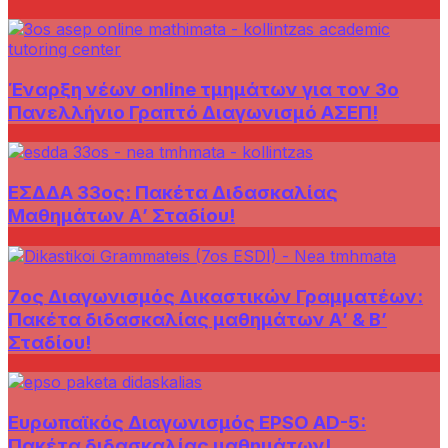
Έναρξη νέων online τμημάτων για τον 3ο
Πανελλήνιο Γραπτό Διαγωνισμό ΑΣΕΠ!
ΕΣΔΔΑ 33ος: Πακέτα Διδασκαλίας
Μαθημάτων Α’ Σταδίου!
7ος Διαγωνισμός Δικαστικών Γραμματέων:
Πακέτα διδασκαλίας μαθημάτων Α’ & Β’
Σταδίου!
Ευρωπαϊκός Διαγωνισμός EPSO AD-5:
Πακέτα διδασκαλίας μαθημάτων!