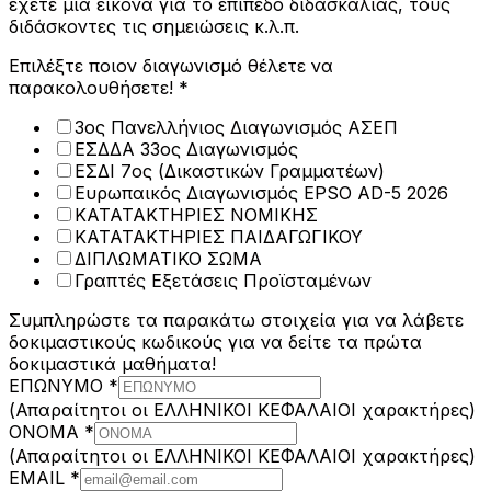
έχετε μια εικόνα για το επίπεδο διδασκαλίας, τους
διδάσκοντες τις σημειώσεις κ.λ.π.
Επιλέξτε ποιον διαγωνισμό θέλετε να
παρακολουθήσετε!
*
3ος Πανελλήνιος Διαγωνισμός ΑΣΕΠ
ΕΣΔΔΑ 33ος Διαγωνισμός
ΕΣΔΙ 7ος (Δικαστικών Γραμματέων)
Ευρωπαικός Διαγωνισμός EPSO AD-5 2026
ΚΑΤΑΤΑΚΤΗΡΙΕΣ ΝΟΜΙΚΗΣ
ΚΑΤΑΤΑΚΤΗΡΙΕΣ ΠΑΙΔΑΓΩΓΙΚΟΥ
ΔΙΠΛΩΜΑΤΙΚΟ ΣΩΜΑ
Γραπτές Εξετάσεις Προϊσταμένων
Συμπληρώστε τα παρακάτω στοιχεία για να λάβετε
δοκιμαστικούς κωδικούς για να δείτε τα πρώτα
δοκιμαστικά μαθήματα!
ΕΠΩΝΥΜΟ
*
(Απαραίτητοι οι ΕΛΛΗΝΙΚΟΙ ΚΕΦΑΛΑΙΟΙ χαρακτήρες)
Όροι
ΟΝΟΜΑ
*
ΕΠΙΚΟΙΝΩΝΙΑΣ
(Απαραίτητοι οι ΕΛΛΗΝΙΚΟΙ ΚΕΦΑΛΑΙΟΙ χαρακτήρες)
να
EMAIL
*