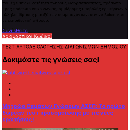
που έχει την δυνατότητα πλήρους
δ
ιαδραστικότητας, πρόσωπο
προς πρόσωπο επικοινωνίας, αμφίδρομης υποβολής ερωτήσεων &
αλληλεπίδρασης μεταξύ των συμμετεχόντων, σαν να βρίσκονται
σε εκπαιδευτική αίθουσα.
Συνδεθείτε
Δοκιμαστικοί Κωδικοί
ΤΕΣΤ ΑΥΤΟΑΞΙΟΛΟΓΗΣΗΣ ΔΙΑΓΩΝΙΣΜΩΝ ΔΗΜΟΣΙΟΥ!
Δοκιμάστε τις γνώσεις σας!
Μητρώο Θεμάτων Γνώσεων AΣΕΠ: Το πρώτο
δωρεάν τεστ προσομοίωσης με τις νέες
ερωτήσεις!