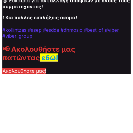
😎 Ευκαιρία για
ανταλλαγή απόψεων με όλους τους
συμμετέχοντες!
❗
Και πολλές εκπλήξεις ακόμα!
#kollintzas
#asep
#esdda #dhmosio
#best_of
#viber
#viber_group
📢
Ακολουθήστε μας
πατώντας
εδώ!
Ακολουθήστε μας!