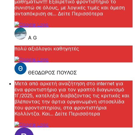
μαθημάτων!!!! Εξαιρετικό φροντιστήριο το
συνιστώ σε όλους, με λογικές τιμές και άμεση
ανταπόκριση σε
... Δείτε Περισσότερα
A G
πολύ αξιόλογοι καθηγητές
ΘΕΟΔΩΡΟΣ ΠΟΥΛΟΣ
Μετά από αρκετή αναζήτηση στο internet για
ένα φροντιστήριο για τον γραπτό διαγωνισμό
1Γ/2025, κατέληξα διαβάζοντας τις κριτικές και
βλέποντας την άρτια οργανωμένη ιστοσελίδα
του φροντιστηρίου, στα φροντιστήρια
Κολλίντζα. Και
... Δείτε Περισσότερα