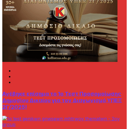
Ανέβηκε επίσημα το 1ο Τεστ Προσομοίωσης
Δημοσίου Δικαίου για τον Διαγωνισμό ΥΠΕΞ
2Γ/2025!