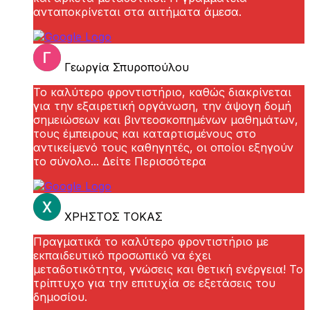
ανταποκρίνεται στα αιτήματα άμεσα.
Γεωργία Σπυροπούλου
Το καλύτερο φροντιστήριο, καθώς διακρίνεται
για την εξαιρετική οργάνωση, την άψογη δομή
σημειώσεων και βιντεοσκοπημένων μαθημάτων,
τους έμπειρους και καταρτισμένους στο
αντικείμενό τους καθηγητές, οι οποίοι εξηγούν
το σύνολο
... Δείτε Περισσότερα
ΧΡΗΣΤΟΣ ΤΟΚΑΣ
Πραγματικά το καλύτερο φροντιστήριο με
εκπαιδευτικό προσωπικό να έχει
μεταδοτικότητα, γνώσεις και θετική ενέργεια! Το
τρίπτυχο για την επιτυχία σε εξετάσεις του
δημοσίου.