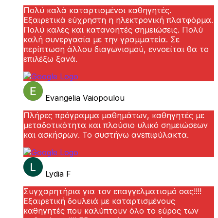
Πολύ καλά καταρτισμένοι καθηγητές.
Εξαιρετικά εύχρηστη η ηλεκτρονική πλατφόρμα.
Πολύ καλές και κατανοητές σημειώσεις. Πολύ
καλή συνεργασία με την γραμματεία. Σε
περίπτωση άλλου διαγωνισμού, εννοείται θα το
επιλέξω ξανά.
Evangelia Vaiopoulou
Πλήρες πρόγραμμα μαθημάτων, καθηγητές με
μεταδοτικότητα και πλούσιο υλικό σημειώσεων
και ασκήσρων. Το συστήνω ανεπιφύλακτα.
Lydia F
Συγχαρητήρια για τον επαγγελματισμό σας!!!!
Εξαιρετική δουλειά με καταρτισμένους
καθηγητές που καλύπτουν όλο το εύρος των