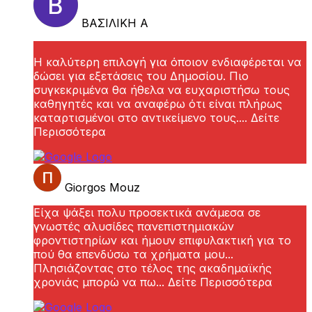
ΒΑΣΙΛΙΚΗ Α
Η καλύτερη επιλογή για όποιον ενδιαφέρεται να
δώσει για εξετάσεις του Δημοσίου. Πιο
συγκεκριμένα θα ήθελα να ευχαριστήσω τους
καθηγητές και να αναφέρω ότι είναι πλήρως
καταρτισμένοι στο αντικείμενο τους.
... Δείτε
Περισσότερα
Giorgos Mouz
Είχα ψάξει πολυ προσεκτικά ανάμεσα σε
γνωστές αλυσίδες πανεπιστημιακών
φροντιστηρίων και ήμουν επιφυλακτική για το
πού θα επενδύσω τα χρήματα μου...
Πλησιάζοντας στο τέλος της ακαδημαϊκής
χρονιάς μπορώ να πω
... Δείτε Περισσότερα