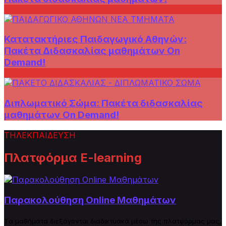
Κατατακτήριες Παιδαγωγικό Αθηνών:
Πακέτα Διδασκαλίας μαθημάτων On
Demand!
Διπλωματικό Σώμα: Πακέτα διδασκαλίας
μαθημάτων On Demand!
ΤΗΛΕΚΠΑΙΔΕΥΣΗ
Πλατφόρμα E-learning
Παρακολούθηση Online Μαθημάτων
Tα μαθήματα διεξάγονται διαδικτυακά μέσω της πλατφόρμας μας,