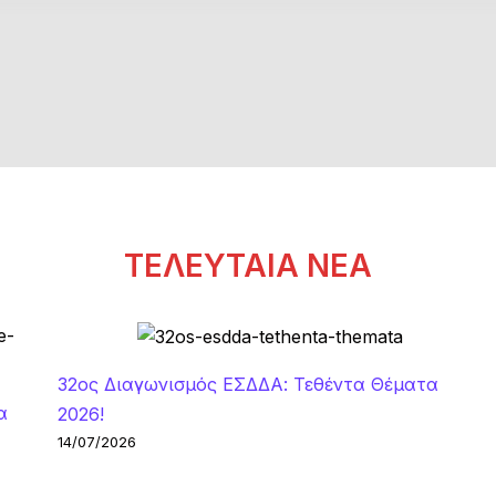
συνεχόμενη
χρονιά
–
Στη
κορυφή
της
Εκπαίδευσης
σε
όλη
ΤΕΛΕΥΤΑΙΑ ΝΕΑ
την
Ελλάδα!
32ος Διαγωνισμός ΕΣΔΔΑ: Τεθέντα Θέματα
α
2026!
14/07/2026