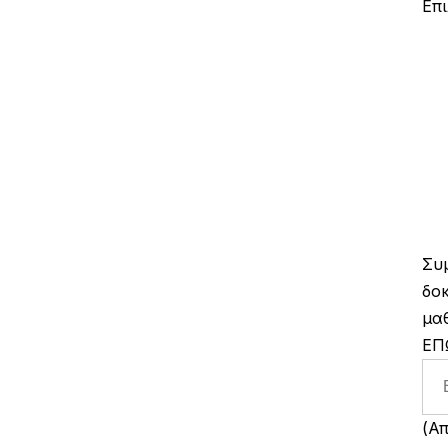
Επ
Συ
δοκ
μα
ΕΠ
(Α