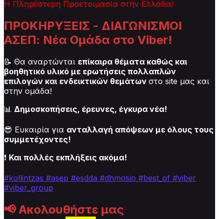
Η Πληρέστερη Προετοιμασία στην Ελλάδα!
ΠΡΟΚΗΡΥΞΕΙΣ - ΔΙΑΓΩΝΙΣΜΟΙ
ΑΣΕΠ: Νέα Ομάδα στο Viber!
📝 Θα αναρτώνται
επίκαιρα θέματα καθώς και
βοηθητικό υλικό με ερωτήσεις πολλαπλών
επιλογών και ενδεικτικών θεμάτων
στο site μας και
στην ομάδα!
📊
Δημοσκοπήσεις, έρευνες, έγκυρα νέα!
😎 Ευκαιρία για
ανταλλαγή απόψεων με όλους τους
συμμετέχοντες!
❗
Και πολλές εκπλήξεις ακόμα!
#kollintzas
#asep
#esdda #dhmosio
#best_of
#viber
#viber_group
📢
Ακολουθήστε μας