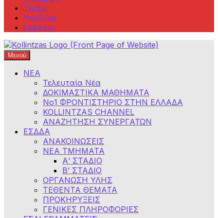
Twitter
YouTube
LinkedIn
Μενού
Φροντιστήρια Κολλίντζα – Διαγωνισμοί Δημοσίου
ΕΣΔΔΑ – ΑΣΕΠ – ΑΑΔΕ – ΕΣΔΙ – ΥΠΕΞ
ΝΕΑ
Τελευταία Νέα
ΔΟΚΙΜΑΣΤΙΚΑ ΜΑΘΗΜΑΤΑ
Νο1 ΦΡΟΝΤΙΣΤΗΡΙΟ ΣΤΗΝ ΕΛΛΑΔΑ
KOLLINTZAS CHANNEL
ΑΝΑΖΗΤΗΣΗ ΣΥΝΕΡΓΑΤΩΝ
ΕΣΔΔΑ
ΑΝΑΚΟΙΝΩΣΕΙΣ
ΝΕΑ ΤΜΗΜΑΤΑ
Α’ ΣΤΑΔΙΟ
Β’ ΣΤΑΔΙΟ
ΟΡΓΑΝΩΣΗ ΥΛΗΣ
ΤΕΘΕΝΤΑ ΘΕΜΑΤΑ
ΠΡΟΚΗΡΥΞΕΙΣ
ΓΕΝΙΚΕΣ ΠΛΗΡΟΦΟΡΙΕΣ