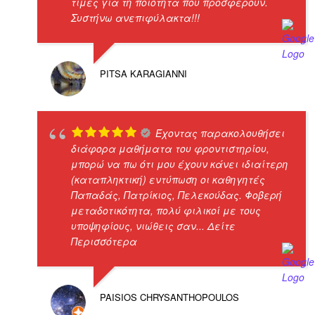
τιμές για τη ποιότητα που προσφέρουν.
Συστήνω ανεπιφύλακτα!!!
PITSA KARAGIANNI
Έχοντας παρακολουθήσει
διάφορα μαθήματα του φροντιστηρίου,
μπορώ να πω ότι μου έχουν κάνει ιδιαίτερη
(καταπληκτική) εντύπωση οι καθηγητές
Παπαδάς, Πατρίκιος, Πελεκούδας. Φοβερή
μεταδοτικότητα, πολύ φιλικοί με τους
υποψηφίους, νιώθεις σαν
... Δείτε
Περισσότερα
PAISIOS CHRYSANTHOPOULOS