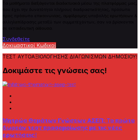
Tα μαθήματα διεξάγονται διαδικτυακά μέσω της πλατφόρμας μας,
που έχει την δυνατότητα πλήρους
δ
ιαδραστικότητας, πρόσωπο
προς πρόσωπο επικοινωνίας, αμφίδρομης υποβολής ερωτήσεων &
αλληλεπίδρασης μεταξύ των συμμετεχόντων, σαν να βρίσκονται
σε εκπαιδευτική αίθουσα.
Συνδεθείτε
Δοκιμαστικοί Κωδικοί
ΤΕΣΤ ΑΥΤΟΑΞΙΟΛΟΓΗΣΗΣ ΔΙΑΓΩΝΙΣΜΩΝ ΔΗΜΟΣΙΟΥ!
Δοκιμάστε τις γνώσεις σας!
Μητρώο Θεμάτων Γνώσεων AΣΕΠ: Το πρώτο
δωρεάν τεστ προσομοίωσης με τις νέες
ερωτήσεις!