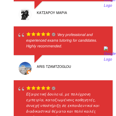
ΚΑΤΣΑΡΟΥ ΜΑΡΙΑ
Very professional and
experienced exams tutoring for candidates.
Highly recommended.
ARIS TZAMTZOGLOU
Εξαιρετική δουλειά, με πολύχρονη
εμπειρία, καταξιωμένους καθηγητές,
συνεχή υποστήριξη σε εκπαιδευτικά και
διαδικαστικά θέματα και πολύ καλές