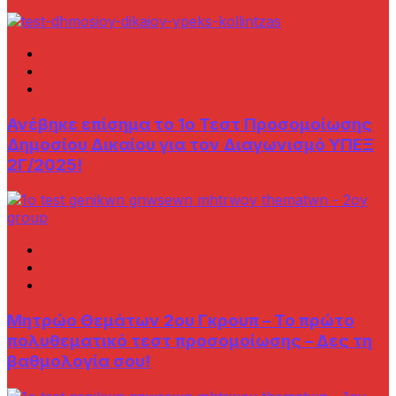
Ανέβηκε επίσημα το 1ο Τεστ Προσομοίωσης
Δημοσίου Δικαίου για τον Διαγωνισμό ΥΠΕΞ
2Γ/2025!
Μητρώο Θεμάτων 2ου Γκρουπ – Το πρώτο
πολυθεματικό τεστ προσομοίωσης – Δες τη
βαθμολογία σου!