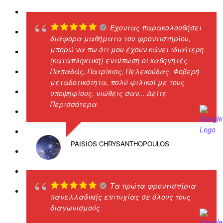
Έχοντας παρακολουθήσει
διάφορα μαθήματα του φροντιστηρίου,
μπορώ να πω ότι μου έχουν κάνει ιδιαίτερη
(καταπληκτική) εντύπωση οι καθηγητές
Παπαδάς, Πατρίκιος, Πελεκούδας. Φοβερή
μεταδοτικότητα, πολύ φιλικοί με τους
υποψηφίους, νιώθεις σαν
... Δείτε
Περισσότερα
PAISIOS CHRYSANTHOPOULOS
Τα πρώτα φροντιστήρια
πανελλαδικής επιτυχίας σε όλους τους
διαγωνισμούς