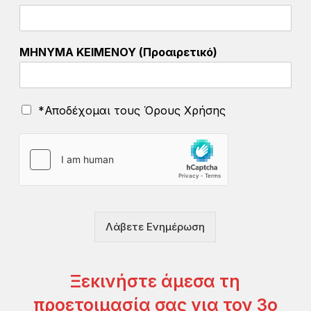
ΜΗΝΥΜΑ ΚΕΙΜΕΝΟΥ (Προαιρετικό)
Χ
Ό
*Αποδέχομαι τους Όρους Χρήσης
ρ
ρ
ή
ο
σ
ι
η
Χ
ς
ρ
π
ή
ο
σ
ι
η
ο
Λάβετε Ενημέρωση
ς
ν
*
Ξεκινήστε άμεσα τη
προετοιμασία σας για τον 3ο