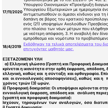
Υπουργού Οικονομικών «Προκήρυξη διαγωνι
Υπουργείου Εξωτερικών» με ημερομηνία έν
17/11/2020
αντιμετωπισθούν οι άμεσοι κίνδυνοι για τη
δαπάνη σε βάρος του κρατικού προϋπολογ
ενός (21) υποψηφίων Ακολούθων Πρεσβείας 
στο πλαίσιο των νέων μέτρων που ελήφθησα
με νεότερη απόφαση. 3. Η αναβολή δεν δίν
εμπρόθεσμα και νομότυπα το προβλεπόμενο
Εκδόθηκαν τα τελικά αποτελέσματα του δ
18/4/2019
επιτυχόντες μαθητές μας.
ΕΞΕΤΑΖΟΜΕΝΗ ΥΛΗ
α) Ελληνική γλώσσα (Γραπτή και Προφορική Δοκιμασ
κρίνεται η ικανότητα στην ορθή έκφραση, απόδοση,
ελληνική, καθώς και η σύνταξη και ορθογραφία. Επί
και οι εννοιολογικές αποσαφηνίσεις), καθώς και η
χρόνος τριών (3) ωρών.
ii) Προφορική δοκιμασία: Οι υποψήφιοι κρίνονται στ
εννοιολογική έκφραση, απόδοση και ανάλυση περιε
(γραπτή και προφορική δοκιμασία):
Ισχύουν, τηρουμένων των αναλογιών, όσα διατυπώ
i) Γραπτή δοκιμασία: