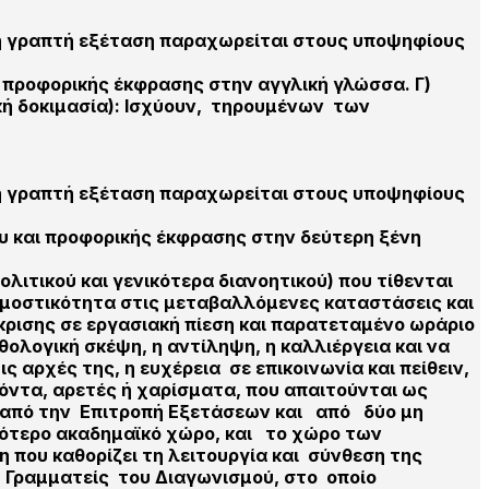
α τη γραπτή εξέταση παραχωρείται στους υποψηφίους
ι προφορικής έκφρασης στην αγγλική γλώσσα. Γ)
ρική δοκιμασία): Ισχύουν, τηρουμένων των
α τη γραπτή εξέταση παραχωρείται στους υποψηφίους
ου και προφορικής έκφρασης στην δεύτερη ξένη
λιτικού και γενικότερα διανοητικού) που τίθενται
αρμοστικότητα στις μεταβαλλόμενες καταστάσεις και
κρισης σε εργασιακή πίεση και παρατεταμένο ωράριο
ολογική σκέψη, η αντίληψη, η καλλιέργεια και να
 αρχές της, η ευχέρεια σε επικοινωνία και πείθειν,
όντα, αρετές ή χαρίσματα, που απαιτούνται ως
ι από την Επιτροπή Εξετάσεων και από δύο μη
κότερο ακαδημαϊκό χώρο, και το χώρο των
που καθορίζει τη λειτουργία και σύνθεση της
ς Γραμματείς του Διαγωνισμού, στο οποίο