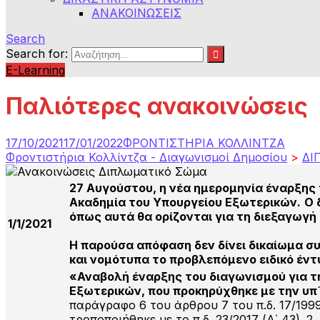
ΑΝΑΚΟΙΝΩΣΕΙΣ
Search
Search for:
E-Learning
Παλιότερες ανακοινώσεις
17/10/2021
17/01/2022
ΦΡΟΝΤΙΣΤΗΡΙΑ ΚΟΛΛΙΝΤΖΑ
Φροντιστήρια Κολλίντζα - Διαγωνισμοί Δημοσίου
>
ΔΙ
27 Αυγούστου, η νέα ημερομηνία έναρξης 
Ακαδημία του Υπουργείου Εξωτερικών.
Ο 
όπως αυτά θα ορίζονται για τη διεξαγωγή
1/1/2021
Η παρούσα απόφαση δεν δίνει δικαίωμα σ
και νομότυπα το προβλεπόμενο ειδικό έ
«Αναβολή έναρξης του διαγωνισμού για τ
Εξωτερικών, που προκηρύχθηκε με την υπ
παράγραφο 6 του άρθρου 7 του π.δ. 17/199
τροποποιήθηκε με το π.δ. 23/2017 (Α΄ 43).