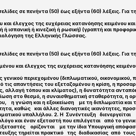
σελίδες σε πενήντα (50) έως εξήντα (60) λέξεις. Γι
ου και έλεγχος της ευχέρειας κατανόησης κειμένου κα
ή ή ισπανική ή κινεζική ή ρωσική) (γραπτή και προφο
ιολόγηση της Ελληνικής Γλώσσας.
σελίδες σε πενήντα (50) έως εξήντα (60) λέξεις. Γι
ιμένου και έλεγχος της ευχέρειας κατανόησης κειμέν
 γενικού περιεχομένου (διπλωματικού, οικονομικού, πο
πό τις απαντήσεις του εξεταζομένου η κρίση, η προσ
ς, αλλαγή τόπου και κλίματος), η δυνατότητα ανταπό
ίωση στο θεσμό, η συναισθηματική σταθερότητα, η ορθ
, η γνώση και η εξοικείωση με τη διπλωματία και τις
ότητα, καθώς και άλλες διανοητικές ικανότητες, προσ
λωματικού υπαλλήλου. 2. Η Συνέντευξη διενεργείτα
ολόγο και έναν εξεταστή που επιλέγεται από το γενι
εξεταστές ορίζονται με την ίδια Υπουργική απόφαση 
τευξης τηρείται πρακτικό της διαδικασίας από του