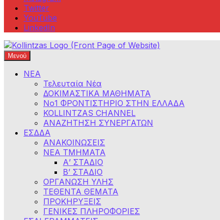
Twitter
YouTube
LinkedIn
Μενού
Φροντιστήρια Κολλίντζα – Διαγωνισμοί Δημοσίου
ΕΣΔΔΑ – ΑΣΕΠ – ΑΑΔΕ – ΕΣΔΙ – ΥΠΕΞ
ΝΕΑ
Τελευταία Νέα
ΔΟΚΙΜΑΣΤΙΚΑ ΜΑΘΗΜΑΤΑ
Νο1 ΦΡΟΝΤΙΣΤΗΡΙΟ ΣΤΗΝ ΕΛΛΑΔΑ
KOLLINTZAS CHANNEL
ΑΝΑΖΗΤΗΣΗ ΣΥΝΕΡΓΑΤΩΝ
ΕΣΔΔΑ
ΑΝΑΚΟΙΝΩΣΕΙΣ
ΝΕΑ ΤΜΗΜΑΤΑ
Α’ ΣΤΑΔΙΟ
Β’ ΣΤΑΔΙΟ
ΟΡΓΑΝΩΣΗ ΥΛΗΣ
ΤΕΘΕΝΤΑ ΘΕΜΑΤΑ
ΠΡΟΚΗΡΥΞΕΙΣ
ΓΕΝΙΚΕΣ ΠΛΗΡΟΦΟΡΙΕΣ