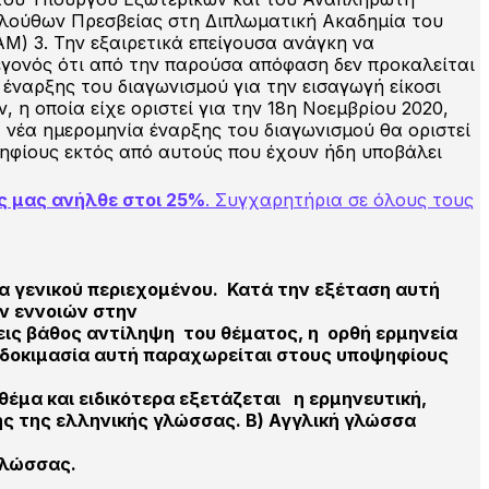
ολούθων Πρεσβείας στη Διπλωματική Ακαδημία του
Μ) 3. Την εξαιρετικά επείγουσα ανάγκη να
 γεγονός ότι από την παρούσα απόφαση δεν προκαλείται
έναρξης του διαγωνισμού για την εισαγωγή είκοσι
η οποία είχε οριστεί για την 18η Νοεμβρίου 2020,
 νέα ημερομηνία έναρξης του διαγωνισμού θα οριστεί
ψηφίους εκτός από αυτούς που έχουν ήδη υποβάλει
ς μας ανήλθε στοι 25%
. Συγχαρητήρια σε όλους τους
μα γενικού περιεχομένου. Κατά την εξέταση αυτή
ν εννοιών στην
 εις βάθος αντίληψη του θέματος, η ορθή ερμηνεία
ν δοκιμασία αυτή παραχωρείται στους υποψηφίους
 θέμα και ειδικότερα εξετάζεται η ερμηνευτική,
ς της ελληνικής γλώσσας. Β) Αγγλική γλώσσα
Γλώσσας.