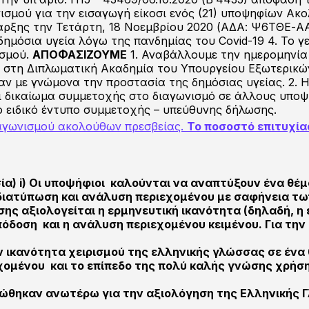
σμού για την εισαγωγή είκοσι ενός (21) υποψηφίων Ακ
αρξης την Τετάρτη, 18 Νοεμβρίου 2020 (ΑΔΑ: Ψ6ΤΘΕ-ΑΑ
 δημόσια υγεία λόγω της πανδημίας του Covid-19 4. Το
ισμού.
ΑΠΟΦΑΣΙΖΟΥΜΕ
1. Αναβάλλουμε την ημερομηνία 
στη Διπλωματική Ακαδημία του Υπουργείου Εξωτερικών, 
ν με γνώμονα την προστασία της δημόσιας υγείας. 2. Η
ει δικαίωμα συμμετοχής στο διαγωνισμό σε άλλους υπο
 ειδικό έντυπο συμμετοχής – υπεύθυνης δήλωσης.
ιαγωνισμού ακολούθων πρεσβείας.
Το ποσοστό επιτυχία
ία) i) Οι υποψήφιοι καλούνται να αναπτύξουν ένα θέ
 διατύπωση και ανάλυση περιεχομένου με σαφήνεια τω
σης αξιολογείται η ερμηνευτική ικανότητα (δηλαδή, η
 πόδοση και η ανάλυση περιεχομένου κειμένου. Για τη
ην ικανότητα χειρισμού της ελληνικής γλώσσας σε ένα
χομένου και το επίπεδο της πολύ καλής γνώσης χρήση
θηκαν ανωτέρω για την αξιολόγηση της Ελληνικής 