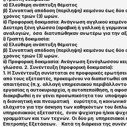
α) Ελεύθερη ανάπτυξη θέματος
β) Συνοπτική απόδοση (περίληψη) κειμένου έως δύο 
χρόνος τριών (3) ωρών.
ii) Προφορική δοκιμασία: Ανάγνωση αγγλικού κειμέν
Δεύτερη ξένη γλώσσα (αραβική ή γαλλική ή γερμανικ
αναλογιών, όσα διατυπώθηκαν ανωτέρω για την αξ
i) Γραπτή δοκιμασία:
α) Ελεύθερη ανάπτυξη θέματος
β) Συνοπτική απόδοση (περίληψη) κειμένου έως δύο 
χρόνος τριών (3) ωρών.
ii) Προφορική δοκιμασία: Ανάγνωση ξενόγλωσσου κε
γλώσσα. 2. Συνέντευξη (προφορική δοκιμασία):
1. Η Συνέντευξη συνίσταται σε προφορικές ερωτήσεις
από τους εξεταστές, προκειμένου να διαπιστωθεί α
απαιτήσεις (π.χ. αλλαγή υπηρεσιακού περιβάλλοντο
εργασίας η αυτοκυριαρχία, η αυτοπεποίθηση, η αφοσ
διακριβωθεί η εν γένει προσωπικότητα του υποψηφίου
η διανοητική και πνευματική ευρύτητα, η κοινωνικ
ελάχιστο για την άσκηση των καθηκόντων του διπ
υπηρεσιακούς εξεταστές, έναν ψυχίατρο ή/και ψυχ
γραμμάτων και των τεχνών. Οι δύο μη υπηρεσιακοί 
Επιτροπής Εξετάσεων. Κατά τη διάρκεια της συνέν